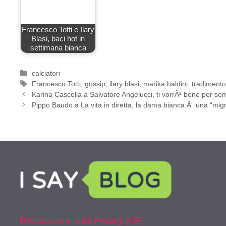
Francesco Totti e Ilary
Blasi, baci hot in
settimana bianca
Categorie
calciatori
Tag
Francesco Totti
,
gossip
,
ilary blasi
,
marika baldini
,
tradiment
Karina Cascella a Salvatore Angelucci, ti vorrÃ² bene per se
Pippo Baudo a La vita in diretta, la dama bianca Ã¨ una “mig
Dichiarazione sulla Privacy (UE)