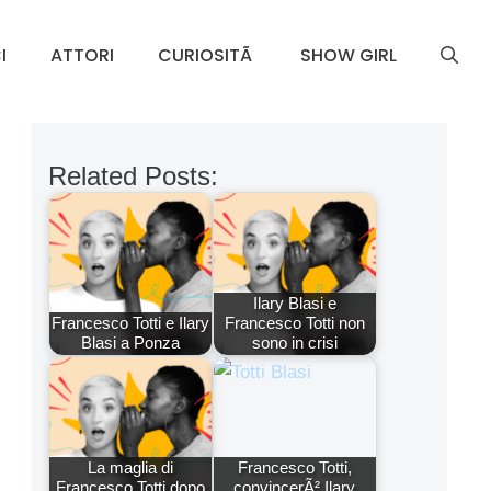
I
ATTORI
CURIOSITÃ
SHOW GIRL
Related Posts:
Ilary Blasi e
Francesco Totti e Ilary
Francesco Totti non
Blasi a Ponza
sono in crisi
La maglia di
Francesco Totti,
Francesco Totti dopo
convincerÃ² Ilary