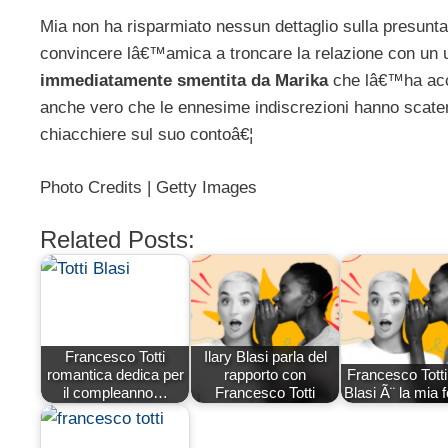
Mia non ha risparmiato nessun dettaglio sulla presunta
convincere lâ€™amica a troncare la relazione con un
immediatamente smentita da Marika
che lâ€™ha accu
anche vero che le ennesime indiscrezioni hanno scatena
chiacchiere sul suo contoâ€¦
Photo Credits | Getty Images
Related Posts:
Francesco Totti
Ilary Blasi parla del
romantica dedica per
rapporto con
Francesco Totti,
il compleanno…
Francesco Totti
Blasi Ã¨ la mia 