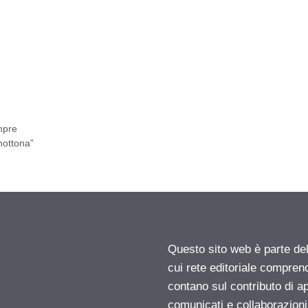
o
mpre
nottona”
Questo sito web è parte d
cui rete editoriale compren
contano sul contributo di ap
comunicati e collaborazion