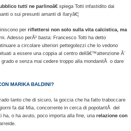
blico tutti ne parlinoâ€
spiega Totti infastidito dai
anti o sui presunti amanti di Ilaryâ€¦
finiscono per
riflettersi non solo sulla vita calcistica, ma
emi. Adesso perÃ² basta: Francesco Totti ha detto
inuare a circolare ulteriori pettegolezzi che lo vedono
abituati a essere una coppia al centro dellâ€™attenzione Ã¨
n grado e senza mai cedere troppo alla mondanitÃ o dare
CON MARIKA BALDINI?
do tanto che di sicuro, la goccia che ha fatto traboccare
giorni fa dal Mia, concorrente in cerca di popolaritÃ del
i ha, o ha avuto, poco importa alla fine, una
relazione con
arreide.