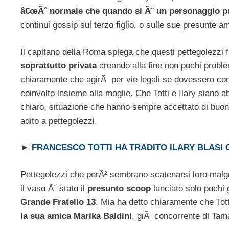
â€œÃˆ normale che quando si Ã¨ un personaggio pub
continui gossip sul terzo figlio, o sulle sue presunte am
Il capitano della Roma spiega che questi pettegolezzi 
soprattutto privata
creando alla fine non pochi probl
chiaramente che agirÃ per vie legali se dovessero cont
coinvolto insieme alla moglie. Che Totti e Ilary siano 
chiaro, situazione che hanno sempre accettato di buo
adito a pettegolezzi.
►
FRANCESCO TOTTI HA TRADITO ILARY BLASI 
Pettegolezzi che perÃ² sembrano scatenarsi loro malgra
il vaso Ã¨ stato il
presunto scoop
lanciato solo pochi 
Grande Fratello 13
. Mia ha detto chiaramente che Tott
la sua amica Marika Baldini
, giÃ concorrente di Tam