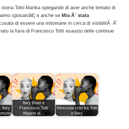
 storia Totti-Marika spiegando di aver anche tentato di
 uomo sposatoâ€¦ e anche se
Mia Ã¨ stata
sata di essere una mitomane in cerca di visibilitÃ Ã¨
to la furia di Francesco Totti esausto delle continue
Ilary Blasi e
 Ilary
Francesco Totti
Nessuna crisi tra Totti
fortuna
litigano al…
e Ilary