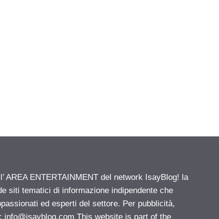
ell’ AREA ENTERTAINMENT del network IsayBlog! la
de siti tematici di informazione indipendente che
passionati ed esperti del settore. Per pubblicità,
i:
info@isayblog.com
This website is part of the