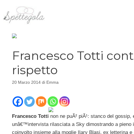
Vai
al
contenuto
Francesco Totti contr
rispetto
20 Marzo 2014
di
Emma
Francesco Totti
non ne puÃ² piÃ¹: stanco del gossip, e
unâ€™intervista rilasciata a Sky dimostrando a pieno i
coinvolto insieme alla moglie Ilary Blasi, ex letterina e