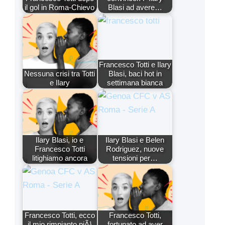
il gol in Roma-Chievo
Blasi ad avere…
Francesco Totti e Ilary
Nessuna crisi tra Totti
Blasi, baci hot in
e Ilary
settimana bianca
Ilary Blasi, io e
Ilary Blasi e Belen
Francesco Totti
Rodriguez, nuove
litighiamo ancora
tensioni per…
Francesco Totti, ecco
Francesco Totti,
il mio rimpianto piÃ¹
fortunato ad aver