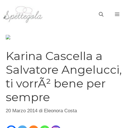
Vai
al
ME
contenuto
Karina Cascella a
Salvatore Angelucci,
ti vorrÃ² bene per
sempre
20 Marzo 2014
di
Eleonora Costa