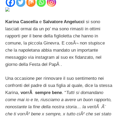
Karina Cascella
e
Salvatore Angelucci
si sono
lasciati ormai da un po’ ma sono rimasti in ottimi
rapporti per il bene della figlioletta che hanno in
comune, la piccola Ginevra. E cosÃ¬ non stupisce
che la napoletana abbia mandato un importante
messaggio via instagram al suo ex fidanzato, nel
giorno della Festa del PapÃ .
Una occasione per rinnovare il suo sentimento nei
confronti del padre di sua figlia al quale, dice la stessa
Karina,
vorrÃ sempre bene
. “
Tutti si domandano
come mai io e te, riusciamo a avere un buon rapporto,
nonostante la fine della nostra storia… la veritÃ Ã¨
che ti vorrÃ² bene x sempre, x tutto ciÃ² che sei stato