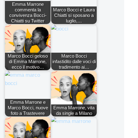
Emma Marrone
commenta la
Marco Bocci e Laura
convivenza Bocci-
Chiatti si sposano a
Chiatti su Twitter
luglio,…
Marco Bocci geloso
Marco Bocci
di Emma Marrone,
infastidito dalle voci di
ecco il motivo…
tradimento ai…
Emma Marrone e
Marco Bocci, nuove
Emma Marrone, vita
foto a Trastevere
da single a Milano