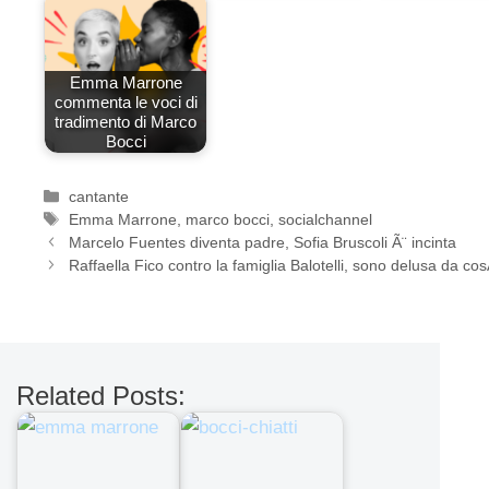
Emma Marrone
commenta le voci di
tradimento di Marco
Bocci
Categorie
cantante
Tag
Emma Marrone
,
marco bocci
,
socialchannel
Marcelo Fuentes diventa padre, Sofia Bruscoli Ã¨ incinta
Raffaella Fico contro la famiglia Balotelli, sono delusa da co
Related Posts: