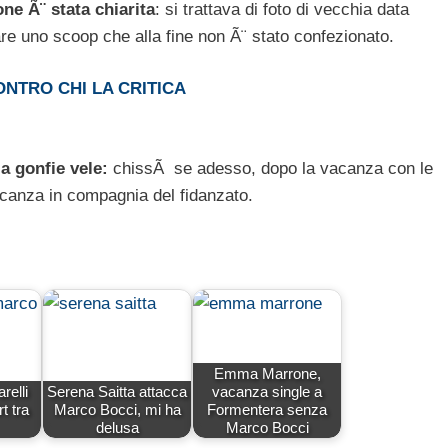
one Ã¨ stata chiarita
: si trattava di foto di vecchia data
onare uno scoop che alla fine non Ã¨ stato confezionato.
NTRO CHI LA CRITICA
 gonfie vele:
chissÃ se adesso, dopo la vacanza con le
anza in compagnia del fidanzato.
Emma Marrone,
relli
Serena Saitta attacca
vacanza single a
t tra
Marco Bocci, mi ha
Formentera senza
delusa
Marco Bocci