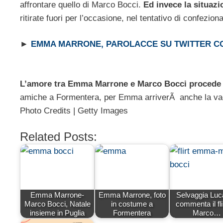
affrontare quello di Marco Bocci.
Ed invece la situazi
ritirate fuori per l’occasione, nel tentativo di confezi
►
EMMA MARRONE, PAROLACCE SU TWITTER CO
L’amore tra Emma Marrone e Marco Bocci procede a
amiche a Formentera, per Emma arriverÃ anche la vac
Photo Credits | Getty Images
Related Posts:
Emma Marrone-
Emma Marrone, foto
Selvaggia Luca
Marco Bocci, Natale
in costume a
commenta il flir
insieme in Puglia
Formentera
Marco…