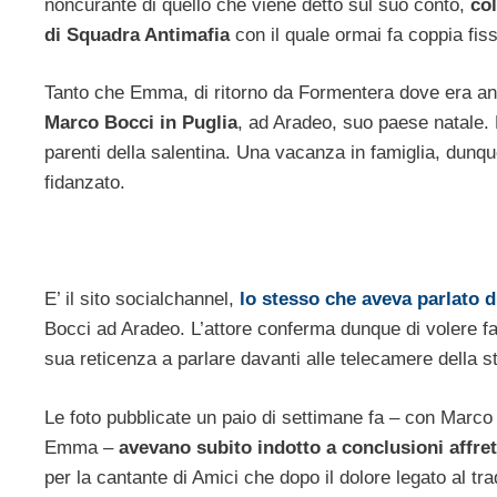
noncurante di quello che viene detto sul suo conto,
col
di Squadra Antimafia
con il quale ormai fa coppia fis
Tanto che Emma, di ritorno da Formentera dove era a
Marco Bocci in Puglia
, ad Aradeo, suo paese natale. E
parenti della salentina. Una vacanza in famiglia, dunq
fidanzato.
E’ il sito socialchannel,
lo stesso che aveva parlato 
Bocci ad Aradeo. L’attore conferma dunque di volere fare
sua reticenza a parlare davanti alle telecamere della st
Le foto pubblicate un paio di settimane fa – con Marc
Emma –
avevano subito indotto a conclusioni affret
per la cantante di Amici che dopo il dolore legato al t