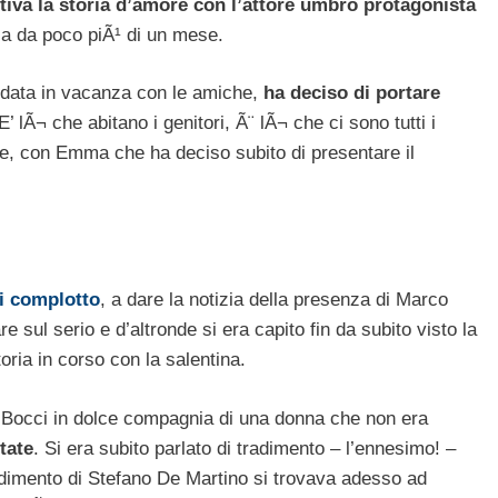
tiva la storia d’amore con l’attore umbro protagonista
sa da poco piÃ¹ di un mese.
ndata in vacanza con le amiche,
ha deciso di portare
’ lÃ¬ che abitano i genitori, Ã¨ lÃ¬ che ci sono tutti i
ue, con Emma che ha deciso subito di presentare il
di complotto
, a dare la notizia della presenza di Marco
 sul serio e d’altronde si era capito fin da subito visto la
oria in corso con la salentina.
o Bocci in dolce compagnia di una donna che non era
tate
. Si era subito parlato di tradimento – l’ennesimo! –
radimento di Stefano De Martino si trovava adesso ad