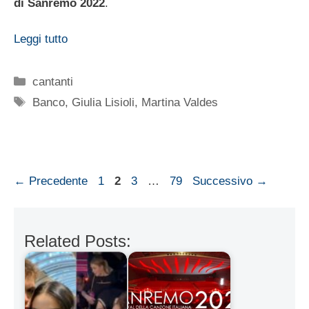
di Sanremo 2022
.
Leggi tutto
Categorie
cantanti
Tag
Banco
,
Giulia Lisioli
,
Martina Valdes
Pagina
Pagina
Pagina
Pagina
←
Precedente
1
2
3
…
79
Successivo
→
Related Posts: