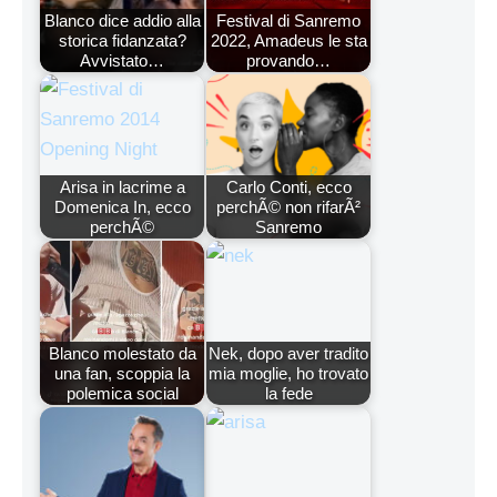
Blanco dice addio alla
Festival di Sanremo
storica fidanzata?
2022, Amadeus le sta
Avvistato…
provando…
Arisa in lacrime a
Carlo Conti, ecco
Domenica In, ecco
perchÃ© non rifarÃ²
perchÃ©
Sanremo
Blanco molestato da
Nek, dopo aver tradito
una fan, scoppia la
mia moglie, ho trovato
polemica social
la fede