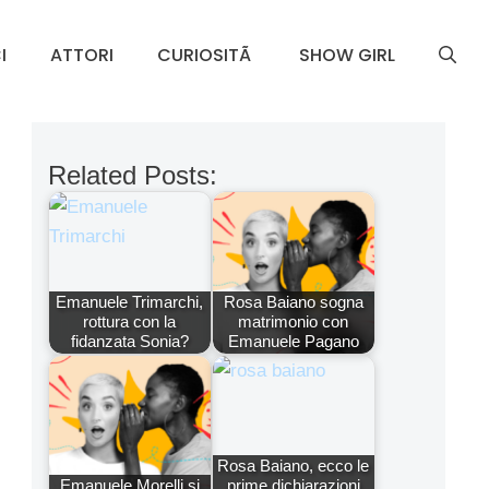
I
ATTORI
CURIOSITÃ
SHOW GIRL
Related Posts:
Emanuele Trimarchi,
Rosa Baiano sogna
rottura con la
matrimonio con
fidanzata Sonia?
Emanuele Pagano
Rosa Baiano, ecco le
Emanuele Morelli si
prime dichiarazioni