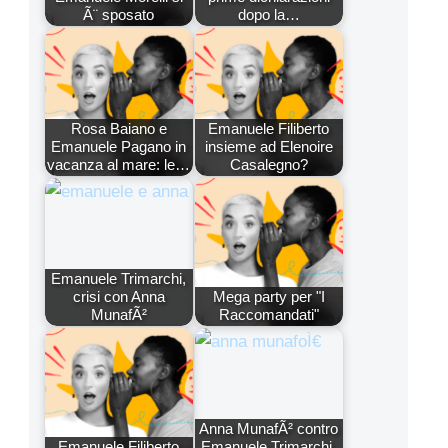
Ã¨ sposato
dopo la…
Rosa Baiano e
Emanuele Filiberto
Emanuele Pagano in
insieme ad Elenoire
vacanza al mare: le…
Casalegno?
Emanuele Trimarchi,
crisi con Anna
Mega party per "I
MunafÃ²
Raccomandati"
Anna MunafÃ² contro
Emanuele Filiberto
Emanuele Trimarchi,