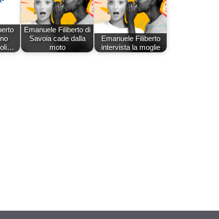
berto
Emanuele Filiberto di
ino
Savoia cade dalla
Emanuele Filiberto
oli…
moto
intervista la moglie