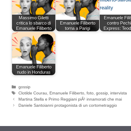
Massimo Giletti
Emanuele Fili
critica lo sbarco di
Emanuele Filiberto
contro Pech
Emanuele Filiberto
torna a Parigi
Express: Teod
Emanuele Filiberto
nudo in Honduras
Categorie
gossip
Tag
Clotilde Courau
,
Emanuele Filiberto
,
foto
,
gossip
,
intervista
Martina Stella e Primo Reggiani piÃ¹ innamorati che mai
Daniele Santoianni protagonista di un cortometraggio