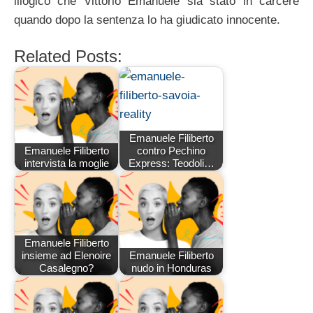
illogico che Vittorio Emanuele sia stato in carcere
quando dopo la sentenza lo ha giudicato innocente.
Related Posts:
Emanuele Filiberto
Emanuele Filiberto
contro Pechino
intervista la moglie
Express: Teodoli…
Emanuele Filiberto
insieme ad Elenoire
Emanuele Filiberto
Casalegno?
nudo in Honduras