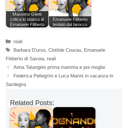
Massimo Giletti
critica lo sbarco di
Emanuele Filiberto
Emanuele Filiberto
tentato dal tarocco
Categorie
reali
Tag
Barbara D'urso
,
Clotilde Courau
,
Emanuele
Filiberto di Savoia
,
reali
Anna Tatangelo prima mamma e poi moglie
Federica Pellegrini e Luca Marini in vacanza in
Sardegna
Related Posts: