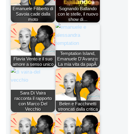
Emanuele Filiberto di
Sognando Ballando
Savoia cade dalla
con le stelle, il nuovo
moto
show di…
Temptation Island,
Flavia Vento e il suo
Emanuele D'Avanzo:
amore a senso unico
La mia vita da papÃ
Sara Di Vaira
racconta il rapporto
con Marco Del
Belen e Facchinetti
Vecchio
stroncati dalla critica