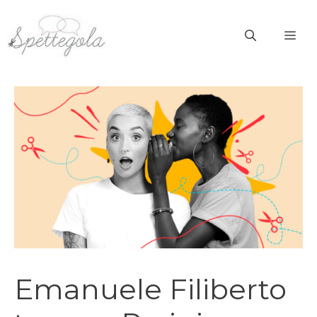
Vai
al
ME
contenuto
Emanuele Filiberto