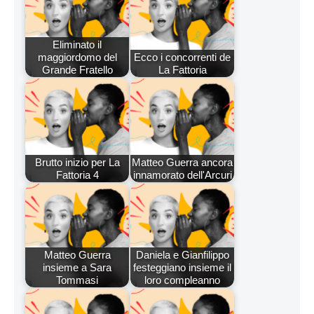
Eliminato il
maggiordomo del
Ecco i concorrenti de
Grande Fratello
La Fattoria
Brutto inizio per La
Matteo Guerra ancora
Fattoria 4
innamorato dell'Arcuri
Matteo Guerra
Daniela e Gianfilippo
insieme a Sara
festeggiano insieme il
Tommasi
loro compleanno