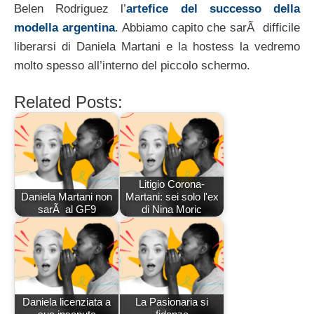
Belen Rodriguez l’
artefice del successo della
modella argentina
. Abbiamo capito che sarÃ difficile
liberarsi di Daniela Martani e la hostess la vedremo
molto spesso all’interno del piccolo schermo.
Related Posts:
Litigio Corona-
Daniela Martani non
Martani: sei solo l'ex
sarÃ al GF9
di Nina Moric
Daniela licenziata a
La Pasionaria si