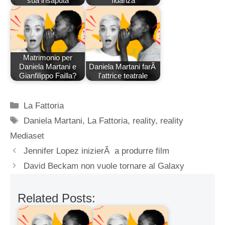
sua insaputa
fidanza
Matrimonio per
Daniela Martani e
Daniela Martani farÃ
Gianfilippo Failla?
l'attrice teatrale
Categorie
La Fattoria
Tag
Daniela Martani
,
La Fattoria
,
reality
,
reality
Mediaset
Jennifer Lopez inizierÃ a produrre film
David Beckam non vuole tornare al Galaxy
Related Posts: