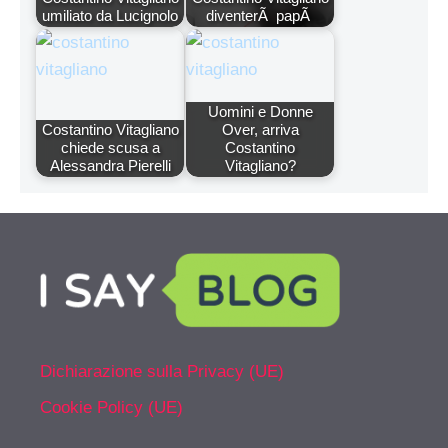
umiliato da Lucignolo
diventerÃ papÃ
Uomini e Donne
Costantino Vitagliano
Over, arriva
chiede scusa a
Costantino
Alessandra Pierelli
Vitagliano?
Dichiarazione sulla Privacy (UE)
Cookie Policy (UE)