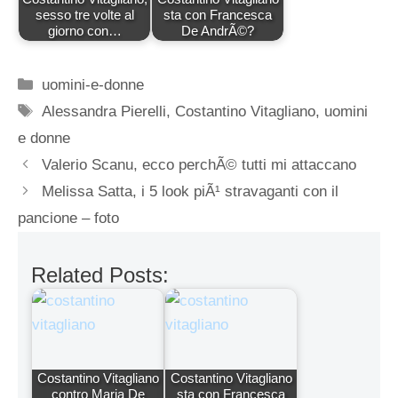
sesso tre volte al
sta con Francesca
giorno con…
De AndrÃ©?
Categorie
uomini-e-donne
Tag
Alessandra Pierelli
,
Costantino Vitagliano
,
uomini
e donne
Valerio Scanu, ecco perchÃ© tutti mi attaccano
Melissa Satta, i 5 look piÃ¹ stravaganti con il
pancione – foto
Related Posts:
Costantino Vitagliano
Costantino Vitagliano
contro Maria De
sta con Francesca