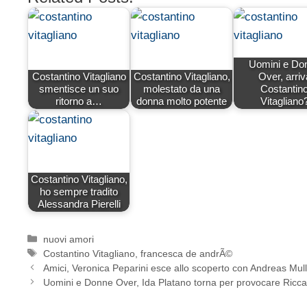
Uomini e Do
Costantino Vitagliano
Costantino Vitagliano,
Over, arriv
smentisce un suo
molestato da una
Costantin
ritorno a…
donna molto potente
Vitagliano
Costantino Vitagliano,
ho sempre tradito
Alessandra Pierelli
Categorie
nuovi amori
Tag
Costantino Vitagliano
,
francesca de andrÃ©
Amici, Veronica Peparini esce allo scoperto con Andreas Mul
Uomini e Donne Over, Ida Platano torna per provocare Ricc