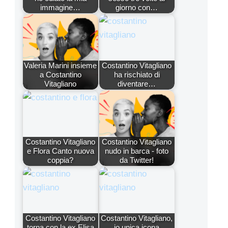
immagine…
giorno con…
Valeria Marini insieme
Costantino Vitagliano
a Costantino
ha rischiato di
Vitagliano
diventare…
Costantino Vitagliano
Costantino Vitagliano
e Flora Canto nuova
nudo in barca - foto
coppia?
da Twitter!
Costantino Vitagliano
Costantino Vitagliano,
torna con la ex Elisa
io unica icona