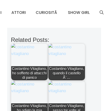
I
ATTORI
CURIOSITÃ
SHOW GIRL
Related Posts:
Costantino Vitagliano,
Costantino Vitagliano,
ho sofferto di attacchi
quando il castello
di panico
Ã¨…
Costantino Vitagliano,
Costantino Vitagliano,
ho odiato la mia
sesso tre volte al