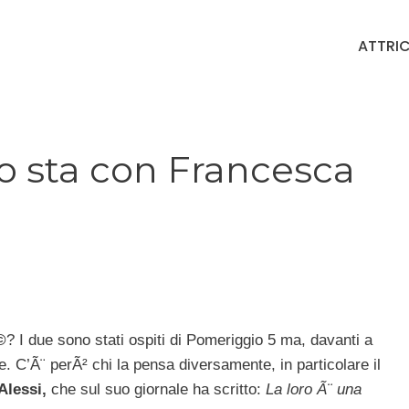
ATTRIC
no sta con Francesca
©
? I due sono stati ospiti di Pomeriggio 5 ma, davanti a
. C’Ã¨ perÃ² chi la pensa diversamente, in particolare il
Alessi,
che sul suo giornale ha scritto:
La loro Ã¨ una