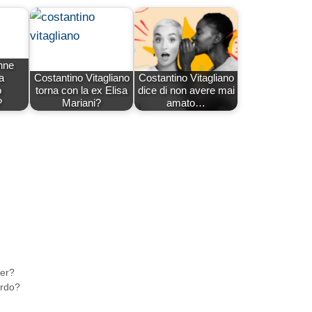
nne
a
Costantino Vitagliano
Costantino Vitagliano
o
torna con la ex Elisa
dice di non avere mai
?
Mariani?
amato…
ler?
ardo?