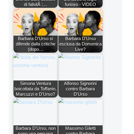
di falsitÃ :…
furioso - VIDEO
Barbara D'Urso si
Barbara D'Urso
difende dalla critiche
esclusa da Domenica
(dopo…
Live?
Simona Ventura
Alfonso Signorini
boicottata da Toffanin,
contro Barbara
Marcuzzi e D'Urso?
D'Urso
Barbara D'Urso, non
Massimo Giletti
sono una persona
contro Barbara