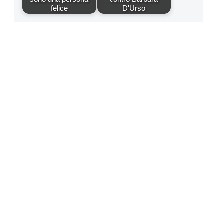
felice
D'Urso