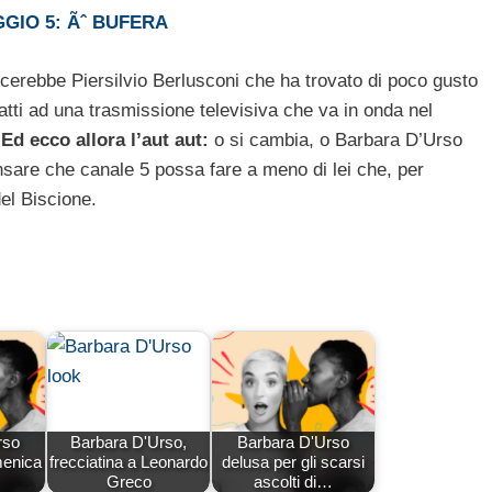
GIO 5: Ãˆ BUFERA
rebbe Piersilvio Berlusconi che ha trovato di poco gusto
atti ad una trasmissione televisiva che va in onda nel
Ed ecco allora l’aut aut:
o si cambia, o Barbara D’Urso
ensare che canale 5 possa fare a meno di lei che, per
del Biscione.
rso
Barbara D'Urso,
Barbara D'Urso
menica
frecciatina a Leonardo
delusa per gli scarsi
Greco
ascolti di…