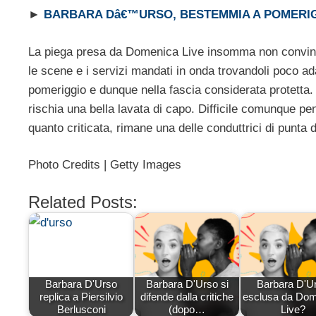
►
BARBARA Dâ€™URSO, BESTEMMIA A POMERIG
La piega presa da Domenica Live insomma non convince
le scene e i servizi mandati in onda trovandoli poco ad
pomeriggio e dunque nella fascia considerata protetta.
rischia una bella lavata di capo. Difficile comunque p
quanto criticata, rimane una delle conduttrici di punta 
Photo Credits | Getty Images
Related Posts:
Barbara D'Urso
Barbara D'Urso si
Barbara D'U
replica a Piersilvio
difende dalla critiche
esclusa da Do
Berlusconi
(dopo…
Live?