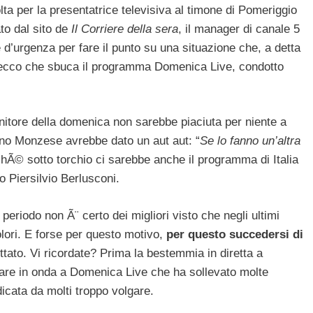
lta per la presentatrice televisiva al timone di Pomeriggio
to dal sito de
Il Corriere della sera
, il manager di canale 5
’urgenza per fare il punto su una situazione che, a detta
e ecco che sbuca il programma Domenica Live, condotto
nitore della domenica non sarebbe piaciuta per niente a
ogno Monzese avrebbe dato un aut aut: “
Se lo fanno un’altra
rchÃ© sotto torchio ci sarebbe anche il programma di Italia
 Piersilvio Berlusconi.
eriodo non Ã¨ certo dei migliori visto che negli ultimi
olori. E forse per questo motivo,
per questo succedersi di
ttato. Vi ricordate? Prima la bestemmia in diretta a
dare in onda a Domenica Live che ha sollevato molte
dicata da molti troppo volgare.