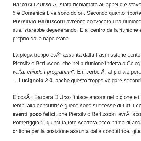
Barbara D’Urso
Ã¨ stata richiamata all’appello e stavo
5 e Domenica Live sono dolori. Secondo quanto riporta
Piersilvio Berlusconi
avrebbe convocato una riunione d
sua, starebbe degenerando. E al centro della riunion
proprio dalla napoletana.
La piega troppo osÃ¨ assunta dalla trasmissione conte
Piersilvio Berlusconi che nella riunione indetta a Col
volta, chiudo i programmi
“. E il verbo Ã¨ al plurale pe
1,
Lucignolo 2.0
, anche questo troppo volgare secondo
E cosÃ¬ Barbara D’Urso finisce ancora nel ciclone e il p
tempi alla conduttrice gliene sono successe di tutti i c
eventi poco felici
, che Piersilvio Berlusconi avrÃ sbo
Pomeriggio 5, quindi la foto scattata poco prima di an
critiche per la posizione assunta dalla conduttrice, giu