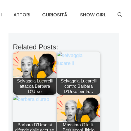
I
ATTORI
CURIOSITÃ
SHOW GIRL
Related Posts:
Selvaggia Lucarelli
Selvaggia Lucarelli
attacca Barbara
contro Barbara
D'Urso
D'Urso per la…
Barbara D'Urso si
Massimo Giletti-
difende dalle accuse
Berlusconi, litigio