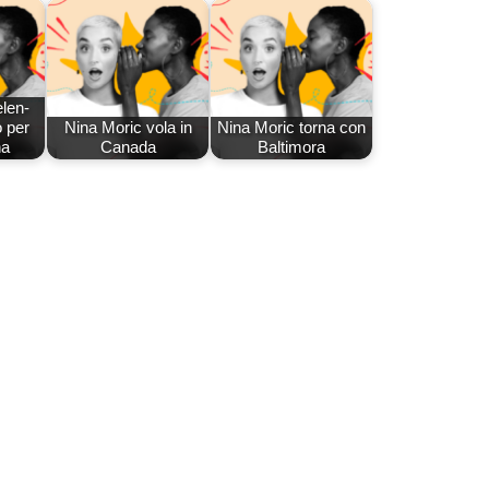
len-
o per
Nina Moric vola in
Nina Moric torna con
na
Canada
Baltimora