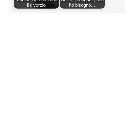
il divorzio
ho bisogno…