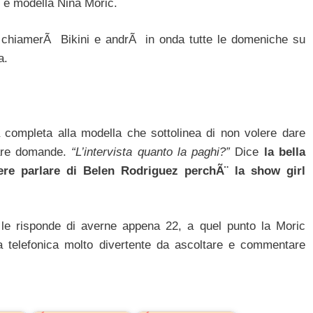
l e modella Nina Moric.
 chiamerÃ Bikini e andrÃ in onda tutte le domeniche su
a.
 completa alla modella che sottolinea di non volere dare
 fare domande.
“L’intervista quanto la paghi?”
Dice
la bella
ere parlare di Belen Rodriguez perchÃ¨ la show girl
 le risponde di averne appena 22, a quel punto la Moric
sta telefonica molto divertente da ascoltare e commentare