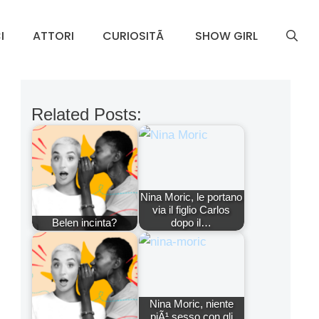
I
ATTORI
CURIOSITÃ
SHOW GIRL
Related Posts:
Nina Moric, le portano
via il figlio Carlos
Belen incinta?
dopo il…
Nina Moric, niente
piÃ¹ sesso con gli