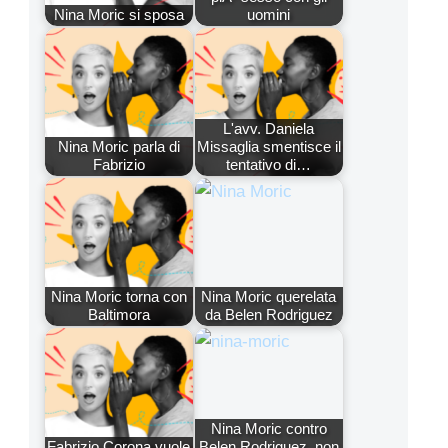
Nina Moric si sposa
uomini
L'avv. Daniela
Nina Moric parla di
Missaglia smentisce il
Fabrizio
tentativo di…
Nina Moric torna con
Nina Moric querelata
Baltimora
da Belen Rodriguez
Nina Moric contro
Fabrizio Corona vuole
Belen Rodriguez, non