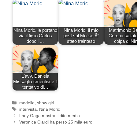
Nina Moric, le portano
Nina Moric: Il mio
Matrimonio Be
via il figlio Carlos
post sul Molise Ã¨
Corona saltat
dopo il…
stato frainteso
colpa di Ni
L'avv. Daniela
Missaglia smentisce il
tentativo di…
Categorie
modelle
,
show girl
Tag
intervista
,
Nina Moric
Lady Gaga mostra il dito medio
Veronica Ciardi ha perso 25 mila euro