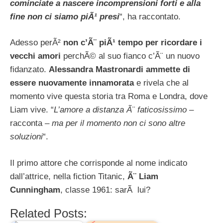
cominciate a nascere incomprensioni forti e alla
fine non ci siamo piÃ¹ presi
“, ha raccontato.
Adesso perÃ²
non c’Ã¨ piÃ¹ tempo per ricordare i
vecchi amori
perchÃ© al suo fianco c’Ã¨ un nuovo
fidanzato.
Alessandra Mastronardi ammette di
essere nuovamente innamorata
e rivela che al
momento vive questa storia tra Roma e Londra, dove
Liam vive. “
L’amore a distanza Ã¨ faticosissimo
–
racconta –
ma per il momento non ci sono altre
soluzioni
“.
Il primo attore che corrisponde al nome indicato
dall’attrice, nella fiction Titanic,
Ã¨ Liam
Cunningham
, classe 1961: sarÃ lui?
Related Posts: