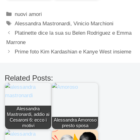
Categorie
nuovi amori
Tag
Alessandra Mastronardi
,
Vinicio Marchioni
Platinette dice la sua su Belen Rodriguez e Emma
Marrone
Prime foto Kim Kardashian e Kanye West insieme
Related Posts:
Alessandra
Mastronardi, addio ai
Cesaroni 6: ecco i
Alessandra Amoroso
motivi
presto sposa