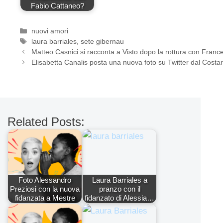
Fabio Cattaneo?
Categorie
nuovi amori
Tag
laura barriales
,
sete gibernau
Matteo Casnici si racconta a Visto dopo la rottura con Franc
Elisabetta Canalis posta una nuova foto su Twitter dal Costar
Related Posts:
Foto Alessandro
Laura Barriales a
Preziosi con la nuova
pranzo con il
fidanzata a Mestre
fidanzato di Alessia…