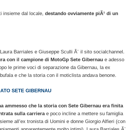
i insieme dal locale,
destando ovviamente piÃ¹ di un
 Laura Barriales e Giuseppe Sculli Ã¨ il sito socialchannel.
tura con il campione di MotoGp Sete Gibernau
e adesso
 Dopo le prime voci di separazione da Gibernau, la ex
 bufala e che la storia con il moticlista andava benone.
IATO SETE GIBERNAU
ha ammesso che la storia con Sete Gibernau era finita
ntrata sulla carriera
e poco incline a mettere su famiglia
eme all’ex tronista di Uomini e donne Giorgio Alfieri (con
teggiamenti apparentemente molto intimi), Laura Barriales Ã¨