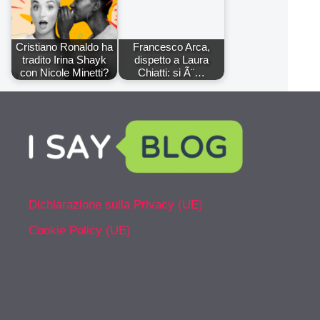
Cristiano Ronaldo ha
Francesco Arca,
tradito Irina Shayk
dispetto a Laura
con Nicole Minetti?
Chiatti: si Ã¨…
Dichiarazione sulla Privacy (UE)
Cookie Policy (UE)