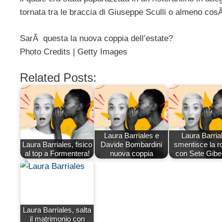
tornata tra le braccia di Giuseppe Sculli o almeno cos
SarÃ questa la nuova coppia dell’estate?
Photo Credits | Getty Images
Related Posts:
Laura Barriales e
Laura Barria
Laura Barriales, fisico
Davide Bombardini
smentisce la ro
al top a Formentera!
nuova coppia
con Sete Gibe
Laura Barriales, salta
il matrimonio con