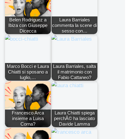
Belen Rodriguez a
Laura Barriales
Ibiza con Giuseppe
commenta la scene di
Dicecca
sesso con…
Marco Bocci e Laura
Laura Barriales, salta
Chiatti si sposano a
il matrimonio con
luglio,…
Fabio Cattaneo?
Francesco Arca
Laura Chiatti spiega
insieme a Luisa
perchÃ© ha lasciato
Corna?
Davide Lamma