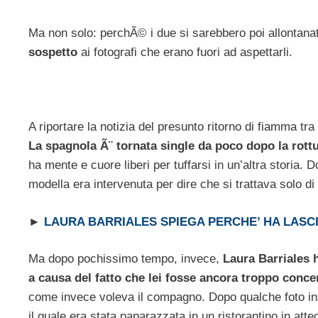
Ma non solo: perchÃ© i due si sarebbero poi allontanat
sospetto
ai fotografi che erano fuori ad aspettarli.
A riportare la notizia del presunto ritorno di fiamma tra
La spagnola Ã¨ tornata single da poco dopo la rot
ha mente e cuore liberi per tuffarsi in un’altra storia.
modella era intervenuta per dire che si trattava solo di
►
LAURA BARRIALES SPIEGA PERCHE’ HA LASC
Ma dopo pochissimo tempo, invece,
Laura Barriales 
a causa del fatto che lei fosse ancora troppo conce
come invece voleva il compagno. Dopo qualche foto insi
il quale era stata paparazzata in un ristorantino in at