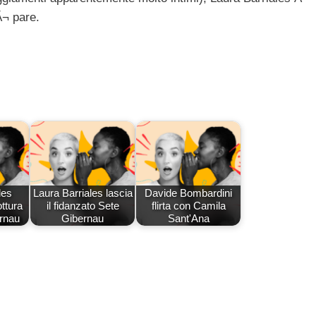
Ã¬ pare.
les
Laura Barriales lascia
Davide Bombardini
ttura
il fidanzato Sete
flirta con Camila
rnau
Gibernau
Sant'Ana