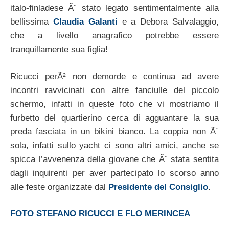
italo-finladese Ã¨ stato legato sentimentalmente alla
bellissima
Claudia Galanti
e a Debora Salvalaggio,
che a livello anagrafico potrebbe essere
tranquillamente sua figlia!
Ricucci perÃ² non demorde e continua ad avere
incontri ravvicinati con altre fanciulle del piccolo
schermo, infatti in queste foto che vi mostriamo il
furbetto del quartierino cerca di agguantare la sua
preda fasciata in un bikini bianco. La coppia non Ã¨
sola, infatti sullo yacht ci sono altri amici, anche se
spicca l’avvenenza della giovane che Ã¨ stata sentita
dagli inquirenti per aver partecipato lo scorso anno
alle feste organizzate dal
Presidente del Consiglio
.
FOTO STEFANO RICUCCI E FLO MERINCEA