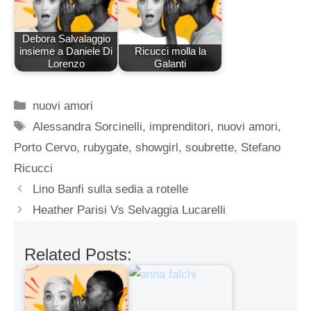
Debora Salvalaggio
insieme a Daniele Di
Ricucci molla la
Lorenzo
Galanti
Categorie
nuovi amori
Tag
Alessandra Sorcinelli
,
imprenditori
,
nuovi amori
,
Porto Cervo
,
rubygate
,
showgirl
,
soubrette
,
Stefano
Ricucci
Lino Banfi sulla sedia a rotelle
Heather Parisi Vs Selvaggia Lucarelli
Related Posts: