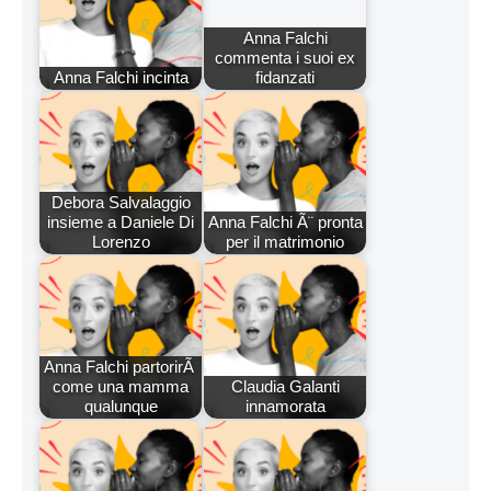
Anna Falchi
commenta i suoi ex
Anna Falchi incinta
fidanzati
Debora Salvalaggio
insieme a Daniele Di
Anna Falchi Ã¨ pronta
Lorenzo
per il matrimonio
Anna Falchi partorirÃ
come una mamma
Claudia Galanti
qualunque
innamorata