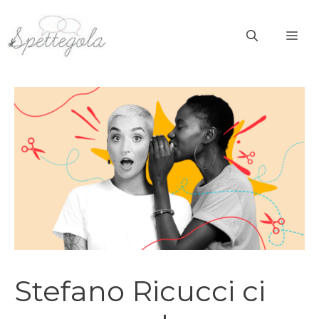
Vai
al
ME
contenuto
Stefano Ricucci ci