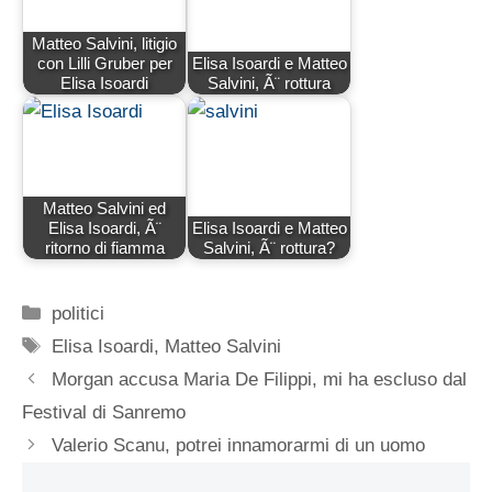
Matteo Salvini, litigio
con Lilli Gruber per
Elisa Isoardi e Matteo
Elisa Isoardi
Salvini, Ã¨ rottura
Matteo Salvini ed
Elisa Isoardi, Ã¨
Elisa Isoardi e Matteo
ritorno di fiamma
Salvini, Ã¨ rottura?
Categorie
politici
Tag
Elisa Isoardi
,
Matteo Salvini
Morgan accusa Maria De Filippi, mi ha escluso dal
Festival di Sanremo
Valerio Scanu, potrei innamorarmi di un uomo