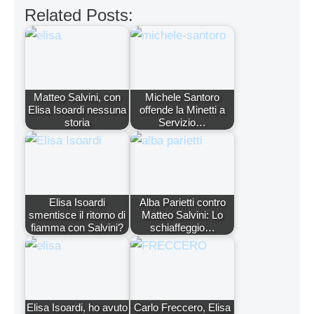
Related Posts:
Matteo Salvini, con
Michele Santoro
Elisa Isoardi nessuna
offende la Minetti a
storia
Servizio…
Elisa Isoardi
Alba Parietti contro
smentisce il ritorno di
Matteo Salvini: Lo
fiamma con Salvini?
schiaffeggio…
Elisa Isoardi, ho avuto
Carlo Freccero, Elisa