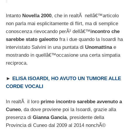
Intanto
Novella 2000
, che in realtÃ nellâ€™articolo
non parla mai esplicitamente di flirt, ma di semplice
conoscenza rievocando perÃ² dellâ€™
incontro che
sarebbe stato galeotto
fra i due quando la Isoardi ha
intervistato Salvini in una puntata di
Unomattina
e
mostrando in quellâ€™occasione una certa simpatia
reciproca.
►
ELISA ISOARDI, HO AVUTO UN TUMORE ALLE
CORDE VOCALI
In realtÃ il loro
primo incontro sarebbe avvenuto a
Cuneo
, da dove proviene poi la Isoardi, grazie alla
presenza di
Gianna Gancia
, presidente della
Provincia di Cuneo dal 2009 al 2014 nonchÃ©