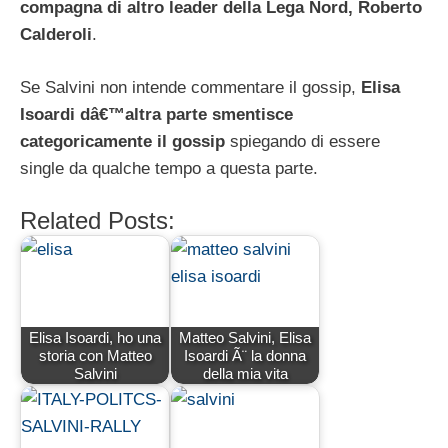
compagna di altro leader della Lega Nord, Roberto
Calderoli
.
Se Salvini non intende commentare il gossip,
Elisa
Isoardi dâ€™altra parte smentisce
categoricamente il gossip
spiegando di essere
single da qualche tempo a questa parte.
Related Posts:
Elisa Isoardi, ho una
Matteo Salvini, Elisa
storia con Matteo
Isoardi Ã¨ la donna
Salvini
della mia vita