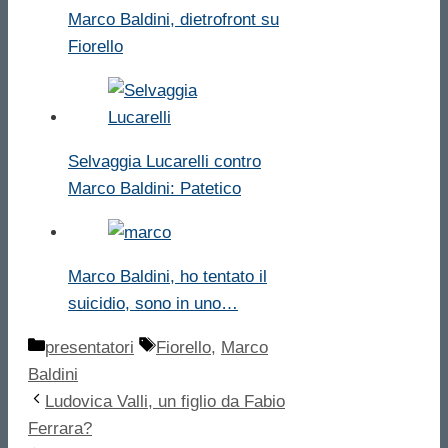
Marco Baldini, dietrofront su
Fiorello
Selvaggia Lucarelli contro
Marco Baldini: Patetico
Marco Baldini, ho tentato il
suicidio, sono in uno…
Categorie
Tag
presentatori
Fiorello
,
Marco
Baldini
Ludovica Valli, un figlio da Fabio
Ferrara?