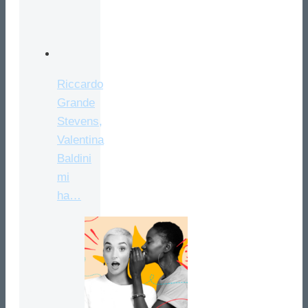
Riccardo
Grande
Stevens,
Valentina
Baldini
mi
ha…