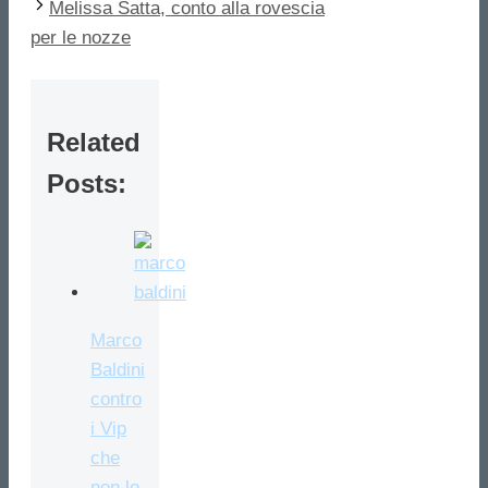
Melissa Satta, conto alla rovescia
per le nozze
Related
Posts:
Marco
Baldini
contro
i Vip
che
non lo