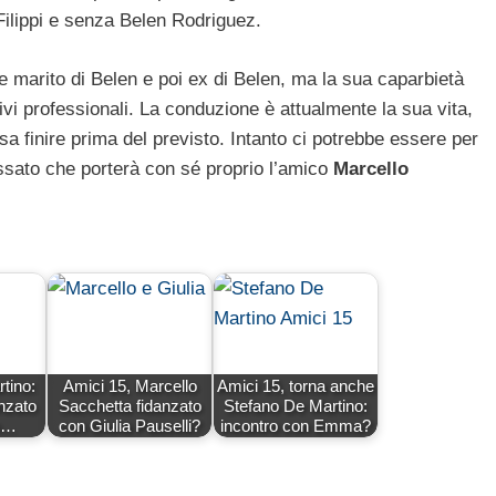
ilippi e senza Belen Rodriguez.
me marito di Belen e poi ex di Belen, ma la sua caparbietà
ivi professionali. La conduzione è attualmente la sua vita,
a finire prima del previsto. Intanto ci potrebbe essere per
ssato che porterà con sé proprio l’amico
Marcello
tino:
Amici 15, Marcello
Amici 15, torna anche
nzato
Sacchetta fidanzato
Stefano De Martino:
n…
con Giulia Pauselli?
incontro con Emma?