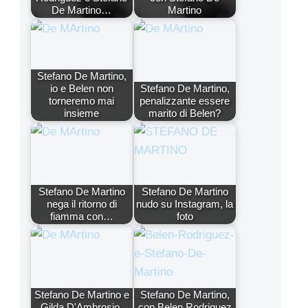
De Martino…
Martino
Stefano De Martino,
io e Belen non
Stefano De Martino,
torneremo mai
penalizzante essere
insieme
marito di Belen?
Stefano De Martino
Stefano De Martino
nega il ritorno di
nudo su Instagram, la
fiamma con…
foto
Stefano De Martino e
Stefano De Martino,
Gilda D'Ambrosio,
con Belen Rodriguez