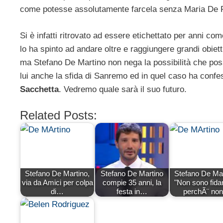
come potesse assolutamente farcela senza Maria De F
Si è infatti ritrovato ad essere etichettato per anni co
lo ha spinto ad andare oltre e raggiungere grandi obiett
ma Stefano De Martino non nega la possibilità che poss
lui anche la sfida di Sanremo ed in quel caso ha confe
Sacchetta
. Vedremo quale sarà il suo futuro.
Related Posts:
Stefano De Martino,
Stefano De Martino
Stefano De Mar
via da Amici per colpa
compie 35 anni, la
"Non sono fida
di…
festa in…
perchÃ¨ no