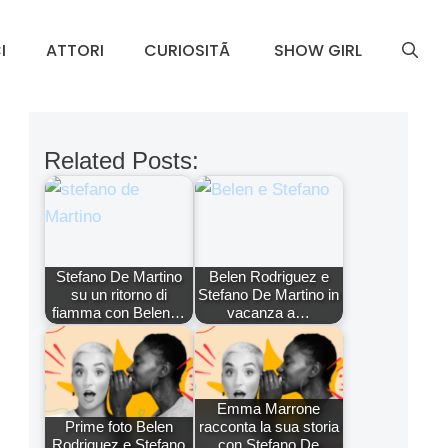
I
ATTORI
CURIOSITÃ
SHOW GIRL
Related Posts:
Stefano De Martino
Belen Rodriguez e
su un ritorno di
Stefano De Martino in
fiamma con Belen…
vacanza a…
Emma Marrone
Prime foto Belen
racconta la sua storia
Rodriguez e Stefano
con Stefano De