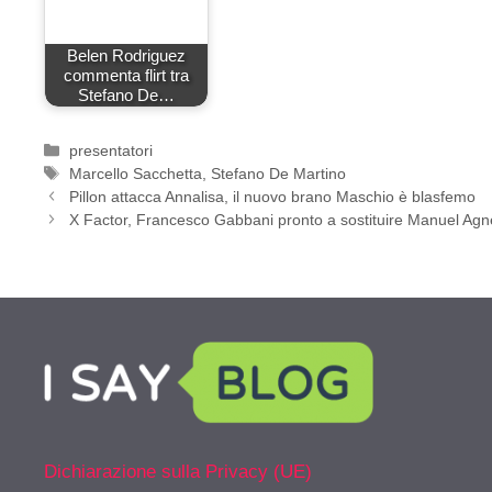
Belen Rodriguez
commenta flirt tra
Stefano De…
Categorie
presentatori
Tag
Marcello Sacchetta
,
Stefano De Martino
Pillon attacca Annalisa, il nuovo brano Maschio è blasfemo
X Factor, Francesco Gabbani pronto a sostituire Manuel Agne
Dichiarazione sulla Privacy (UE)