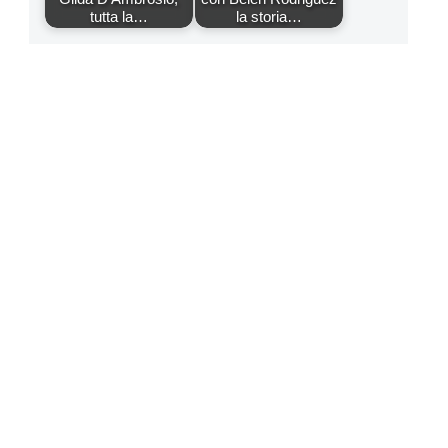
tutta la…
la storia…