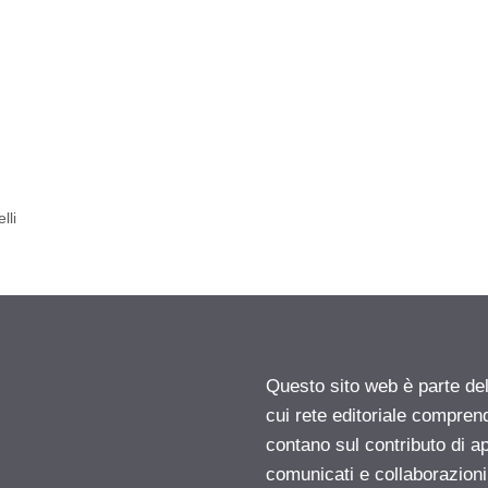
lli
Questo sito web è parte d
cui rete editoriale compren
contano sul contributo di ap
comunicati e collaborazion