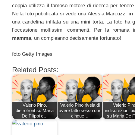
coppia utilizza il famoso motore di ricerca per tenere
Nella foto pubblicata si vede una Alessia Marcuzzi
in
una candelina infilata su una mini torta. La foto ha
l’occasione moltissimi commenti. Per la romana 
mamma
, un compleanno decisamente fortunato!
foto Getty Images
Related Posts:
Valerio Pino,
Valerio Pino rivela di
Valerio Pin
dietrofront su Maria
avere fatto sesso con
indiscrezioni pi
De Filippi e…
cinque…
su Maria De Fi