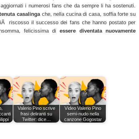
 aggiornati i numerosi fans che da sempre li ha sostenuti.
 tenuta casalinga
che, nella cucina di casa, soffia forte su
 giÃ riscosso il successo dei fans che hanno postato per
insomma, felicissima di
essere diventata nuovamente
o,
Valerio Pino scrive
Video Valerio Pino
ccanti
frasi deliranti su
semi-nudo nella
lippi
Twitter: dice…
canzone Gogostar