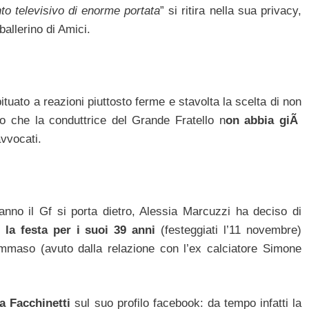
to televisivo di enorme portata
” si ritira nella sua privacy,
allerino di Amici.
uato a reazioni piuttosto ferme e stavolta la scelta di non
o che la conduttrice del Grande Fratello n
on abbia giÃ
avvocati.
nno il Gf si porta dietro, Alessia Marcuzzi ha deciso di
io
la festa per i suoi 39 anni
(festeggiati l’11 novembre)
maso (avuto dalla relazione con l’ex calciatore Simone
da Facchinetti
sul suo profilo facebook: da tempo infatti la