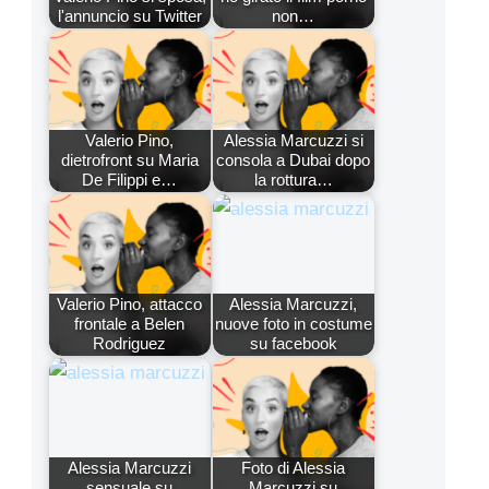
l'annuncio su Twitter
non…
Valerio Pino,
Alessia Marcuzzi si
dietrofront su Maria
consola a Dubai dopo
De Filippi e…
la rottura…
Valerio Pino, attacco
Alessia Marcuzzi,
frontale a Belen
nuove foto in costume
Rodriguez
su facebook
Alessia Marcuzzi
Foto di Alessia
sensuale su
Marcuzzi su