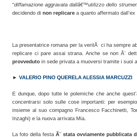
“
diffamazione aggravata dallâ€™utilizzo dello strumen
decidendo di
non replicare
a quanto affermato dall’ex b
La presentatrice romana per la veritÃ ci ha sempre abit
replicare ci pare assai strana. Anche se non Ã¨ dett
provveduto
in sede privata a muoversi tramite i suoi 
►
VALERIO PINO QUERELA ALESSIA MARCUZZI
E dunque, dopo tutte le polemiche che anche quest’a
concentrarsi solo sulle cose importanti: per esemp
insieme al suo compagno Francesco Facchinetti, Tom
Inzaghi) e la nuova arrivata Mia.
La foto della festa
Ã¨ stata ovviamente pubblicata 