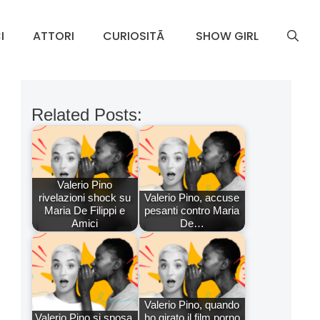
I
ATTORI
CURIOSITÃ
SHOW GIRL
Related Posts:
Valerio Pino
rivelazioni shock su
Valerio Pino, accuse
Maria De Filippi e
pesanti contro Maria
Amici
De…
Valerio Pino, quando
Valerio Pino si sposa,
ho girato il film porno