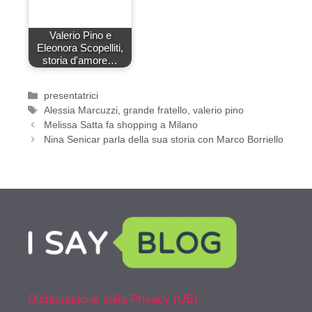
Valerio Pino e
Eleonora Scopelliti,
storia d'amore…
Categorie
presentatrici
Tag
Alessia Marcuzzi
,
grande fratello
,
valerio pino
Melissa Satta fa shopping a Milano
Nina Senicar parla della sua storia con Marco Borriello
Dichiarazione sulla Privacy (UE)