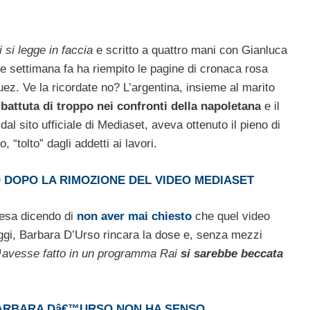
i si legge in faccia
e scritto a quattro mani con Gianluca
e settimana fa ha riempito le pagine di cronaca rosa
uez. Ve la ricordate no? L’argentina, insieme al marito
 battuta di troppo nei confronti della napoletana
e il
al sito ufficiale di Mediaset, aveva ottenuto il pieno di
“tolto” dagli addetti ai lavori.
 DOPO LA RIMOZIONE DEL VIDEO MEDIASET
ifesa dicendo di
non aver mai chiesto
che quel video
gi, Barbara D’Urso rincara la dose e, senza mezzi
€™avesse fatto in un programma Rai
si sarebbe beccata
 BARBARA Dâ€™URSO NON HA SENSO