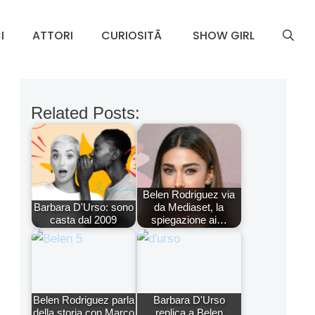
I
ATTORI
CURIOSITÃ
SHOW GIRL
Related Posts:
Belen Rodriguez via
Barbara D'Urso: sono
da Mediaset, la
casta dal 2009
spiegazione ai…
Belen Rodriguez parla
Barbara D'Urso
della storia con Marco
replica a Belen