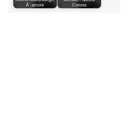
Ã¨ amore
Corona