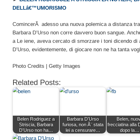
DELLâ€™UMORISMO
ComincerÃ adesso una nuova polemica a distanza tra l
Barbara D’Urso non corre davvero buon sangue. Anche se
a Le iene, aveva cercato di smorzare i toni dicendo di
D’Urso, evidentemente, di giocare non ne ha tanta vo
Photo Credits | Getty Images
Related Posts:
Belen Rodriguez a
Barbara D'Urso
Belen, nuo
Striscia, Barbara
furiosa, non Ã¨ stata
frecciatina alla
D'Urso non ha…
lei a censurare…
dopo la…