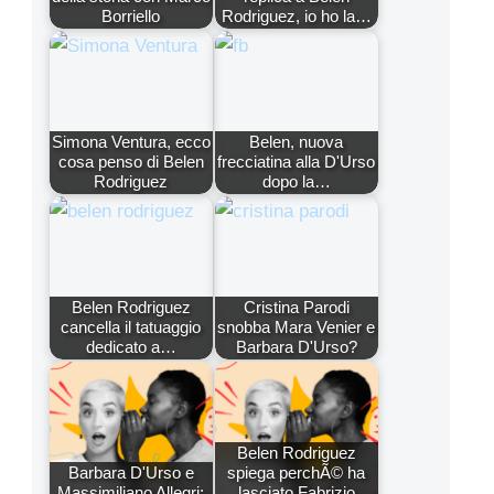
Borriello
Rodriguez, io ho la…
Simona Ventura, ecco
Belen, nuova
cosa penso di Belen
frecciatina alla D'Urso
Rodriguez
dopo la…
Belen Rodriguez
Cristina Parodi
cancella il tatuaggio
snobba Mara Venier e
dedicato a…
Barbara D'Urso?
Belen Rodriguez
Barbara D'Urso e
spiega perchÃ© ha
Massimiliano Allegri:
lasciato Fabrizio