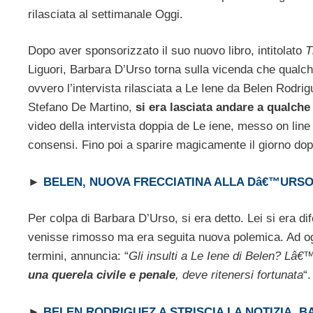
rilasciata al settimanale Oggi.
Dopo aver sponsorizzato il suo nuovo libro, intitolato
T
Liguori, Barbara D’Urso torna sulla vicenda che qualch
ovvero l’intervista rilasciata a Le Iene da Belen Rodrig
Stefano De Martino,
si era lasciata andare a qualche
video della intervista doppia de Le iene, messo on line d
consensi. Fino poi a sparire magicamente il giorno dopo, 
►
BELEN, NUOVA FRECCIATINA ALLA Dâ€™URSO
Per colpa di Barbara D’Urso, si era detto. Lei si era d
venisse rimosso ma era seguita nuova polemica. Ad og
termini, annuncia: “
Gli insulti a Le Iene di Belen? Lâ
una querela civile e penale
, deve ritenersi fortunata
“.
►
BELEN RODRIGUEZ A STRISCIA LA NOTIZIA,