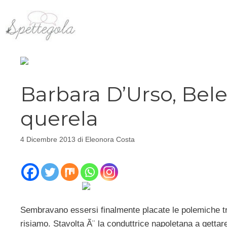
Vai
al
contenuto
Barbara D’Urso, Bel
querela
4 Dicembre 2013
di
Eleonora Costa
Sembravano essersi finalmente placate le polemiche 
risiamo. Stavolta Ã¨ la conduttrice napoletana a getta