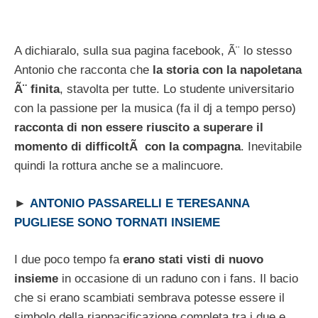
A dichiaralo, sulla sua pagina facebook, Ã¨ lo stesso
Antonio che racconta che
la storia con la napoletana
Ã¨ finita
, stavolta per tutte. Lo studente universitario
con la passione per la musica (fa il dj a tempo perso)
racconta di non essere riuscito a superare il
momento di difficoltÃ con la compagna
. Inevitabile
quindi la rottura anche se a malincuore.
►
ANTONIO PASSARELLI E TERESANNA
PUGLIESE SONO TORNATI INSIEME
I due poco tempo fa
erano stati visti di nuovo
insieme
in occasione di un raduno con i fans. Il bacio
che si erano scambiati sembrava potesse essere il
simbolo della riappacificazione completa tra i due e