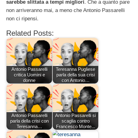
sarebbe slittata a tempi migliori
. Che a quanto pare
non arriveranno mai, a meno che Antonio Passarelli
non ci ripensi.
Related Posts:
Antonio Passarelli
Teresanna Pugliese
critica Uomini e
parla della sua crisi
donne
con Antonio…
Antonio Passarelli
Antonio Passarelli si
parla della crisi con
scaglia contro
Teresanna…
Francesco Monte...