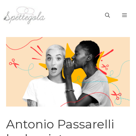
Vai
al
ME
contenuto
Antonio Passarelli