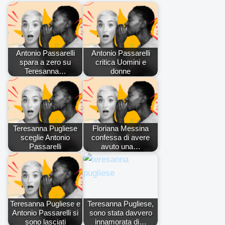
Antonio Passarelli
Antonio Passarelli
spara a zero su
critica Uomini e
Teresanna…
donne
Teresanna Pugliese
Floriana Messina
sceglie Antonio
confessa di avere
Passarelli
avuto una…
Teresanna Pugliese e
Teresanna Pugliese,
Antonio Passarelli si
sono stata davvero
sono lasciati
innamorata di…