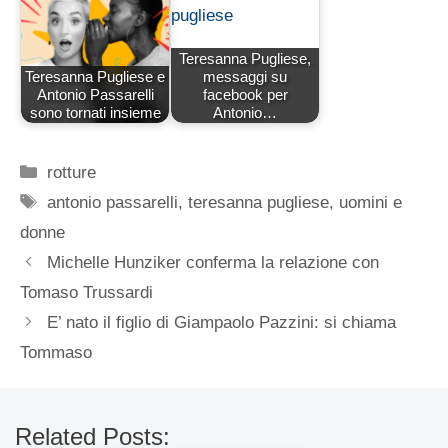
Teresanna Pugliese,
Teresanna Pugliese e
messaggi su
Antonio Passarelli
facebook per
sono tornati insieme
Antonio…
Categorie
rotture
Tag
antonio passarelli
,
teresanna pugliese
,
uomini e
donne
Michelle Hunziker conferma la relazione con
Tomaso Trussardi
E’ nato il figlio di Giampaolo Pazzini: si chiama
Tommaso
Related Posts: