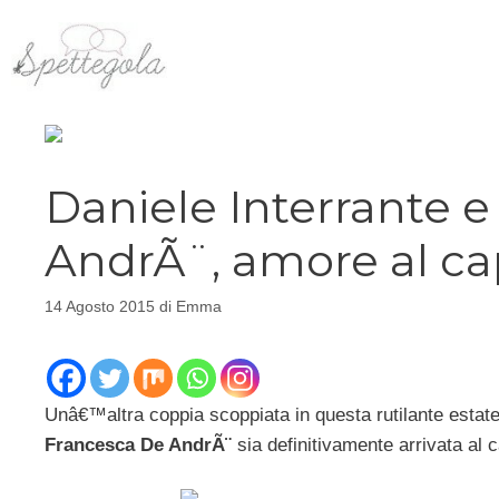
Vai
al
contenuto
Daniele Interrante 
AndrÃ¨, amore al ca
14 Agosto 2015
di
Emma
Unâ€™altra coppia scoppiata in questa rutilante estat
Francesca De AndrÃ¨
sia definitivamente arrivata al 