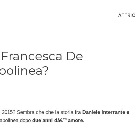
ATTRIC
e Francesca De
polinea?
e 2015? Sembra che che la storia fra
Daniele Interrante e
capolinea dopo
due anni dâ€™amore.