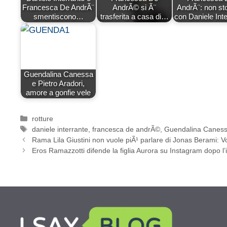
Francesca De AndrÃ¨
AndrÃ© si Ã¨
AndrÃ¨: non sto
smentiscono…
trasferita a casa di…
con Daniele Inte
Guendalina Canessa
e Pietro Aradori,
amore a gonfie vele
Categorie
rotture
Tag
daniele interrante
,
francesca de andrÃ©
,
Guendalina Canes
Rama Lila Giustini non vuole piÃ¹ parlare di Jonas Berami: V
Eros Ramazzotti difende la figlia Aurora su Instagram dopo l