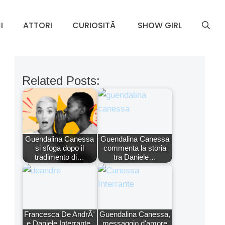
I
ATTORI
CURIOSITÃ
SHOW GIRL
Related Posts:
Guendalina Canessa
Guendalina Canessa
si sfoga dopo il
commenta la storia
tradimento di…
tra Daniele…
Francesca De AndrÃ¨
Guendalina Canessa,
e Daniele Interrante,
messaggio d'amore