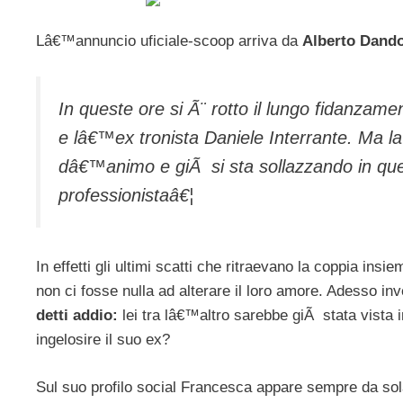
Lâ€™annuncio uficiale-scoop arriva da
Alberto Dando
In queste ore si Ã¨ rotto il lungo fidanzame
e lâ€™ex tronista Daniele Interrante. Ma la
dâ€™animo e giÃ si sta sollazzando in quel
professionistaâ€¦
In effetti gli ultimi scatti che ritraevano la coppia i
non ci fosse nulla ad alterare il loro amore. Adesso i
detti addio:
lei tra lâ€™altro sarebbe giÃ stata vista 
ingelosire il suo ex?
Sul suo profilo social Francesca appare sempre da sola