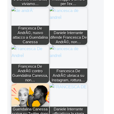
viviamo…
per l'ex…
Francesca De
AndrÃ©, nuovo
Daniele Interrante
attacco a Guendalina
difende Francesca De
Canessa
AndrÃ©, non…
Francesca De
AndrÃ© contro
Francesca De
Guendalina Canessa,
AndrÃ© ubriaca su
non…
Instagram, rottura…
Guendalina Canessa
Daniele Interrante
scrive su Twitter dopo
ufficializza la storia