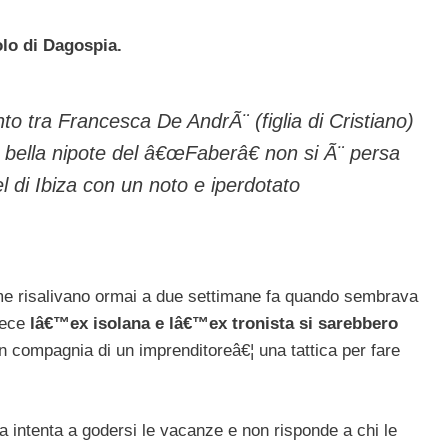
lo di Dagospia.
nto tra Francesca De AndrÃ¨ (figlia di Cristiano)
 bella nipote del â€œFaberâ€ non si Ã¨ persa
 di Ibiza con un noto e iperdotato
nsieme risalivano ormai a due settimane fa quando sembrava
nvece
lâ€™ex isolana e lâ€™ex tronista si sarebbero
in compagnia di un imprenditoreâ€¦ una tattica per fare
 intenta a godersi le vacanze e non risponde a chi le