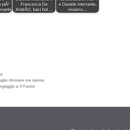
 piÃ¹
Francesca De
e Daniele Interrante,
rrante
AndrÃ©, baci hot…
viviamo…
sa
oglio ritrovare me stessa
’ingaggio a X Factor