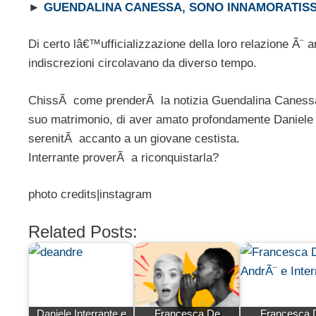
►
GUENDALINA CANESSA, SONO INNAMORATISSI
Di certo lâ€™ufficializzazione della loro relazione Ã¨
indiscrezioni circolavano da diverso tempo.
ChissÃ come prenderÃ la notizia Guendalina Canessa: l
suo matrimonio, di aver amato profondamente Daniele (c
serenitÃ accanto a un giovane cestista.
Interrante proverÃ a riconquistarla?
photo credits|instagram
Related Posts:
Daniele Interrante e
Francesca De
Francesca 