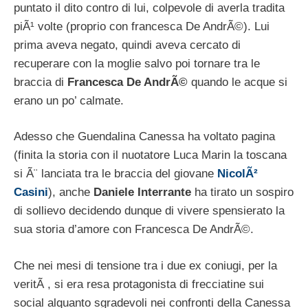
puntato il dito contro di lui, colpevole di averla tradita
piÃ¹ volte (proprio con francesca De AndrÃ©). Lui
prima aveva negato, quindi aveva cercato di
recuperare con la moglie salvo poi tornare tra le
braccia di
Francesca De AndrÃ©
quando le acque si
erano un po’ calmate.
Adesso che Guendalina Canessa ha voltato pagina
(finita la storia con il nuotatore Luca Marin la toscana
si Ã¨ lanciata tra le braccia del giovane
NicolÃ²
Casini
), anche
Daniele Interrante
ha tirato un sospiro
di sollievo decidendo dunque di vivere spensierato la
sua storia d’amore con Francesca De AndrÃ©.
Che nei mesi di tensione tra i due ex coniugi, per la
veritÃ , si era resa protagonista di frecciatine sui
social alquanto sgradevoli nei confronti della Canessa