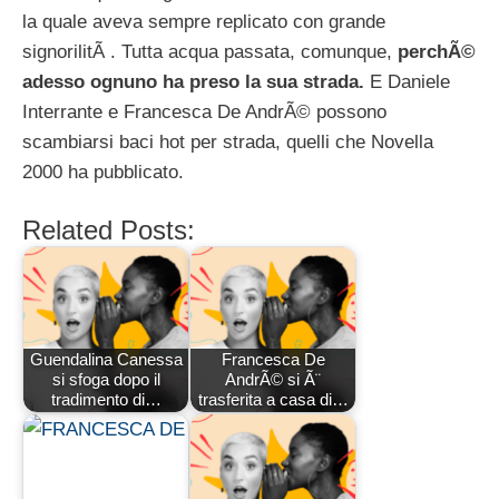
la quale aveva sempre replicato con grande
signorilitÃ . Tutta acqua passata, comunque,
perchÃ©
adesso ognuno ha preso la sua strada.
E Daniele
Interrante e Francesca De AndrÃ© possono
scambiarsi baci hot per strada, quelli che Novella
2000 ha pubblicato.
Related Posts:
Guendalina Canessa
Francesca De
si sfoga dopo il
AndrÃ© si Ã¨
tradimento di…
trasferita a casa di…