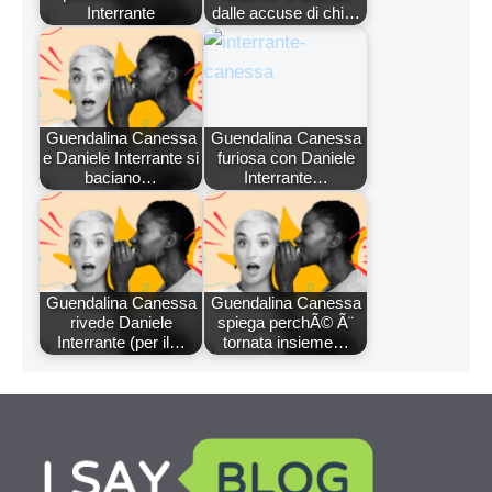
Interrante
dalle accuse di chi…
Guendalina Canessa
Guendalina Canessa
e Daniele Interrante si
furiosa con Daniele
baciano…
Interrante…
Guendalina Canessa
Guendalina Canessa
rivede Daniele
spiega perchÃ© Ã¨
Interrante (per il…
tornata insieme…