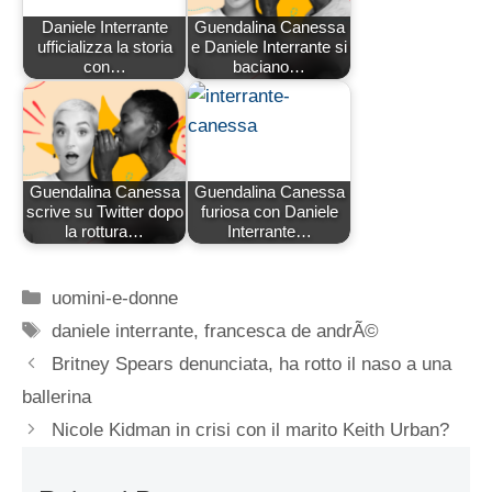
Daniele Interrante
Guendalina Canessa
ufficializza la storia
e Daniele Interrante si
con…
baciano…
Guendalina Canessa
Guendalina Canessa
scrive su Twitter dopo
furiosa con Daniele
la rottura…
Interrante…
Categorie
uomini-e-donne
Tag
daniele interrante
,
francesca de andrÃ©
Britney Spears denunciata, ha rotto il naso a una
ballerina
Nicole Kidman in crisi con il marito Keith Urban?