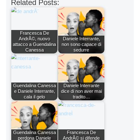
Related Posts:
Francesca De
AndrÃ©, nuovo
Daniele Interrante,
attacco a Guendalina
non sono capace di
Canessa
sedurre
Guendalina Canessa
Daniele Interrante
e Daniele Interrante,
dice di non aver mai
cala il gelo
tradito…
Guendalina Canessa
Francesca De
perdona Daniele
AndrÃ© si difende