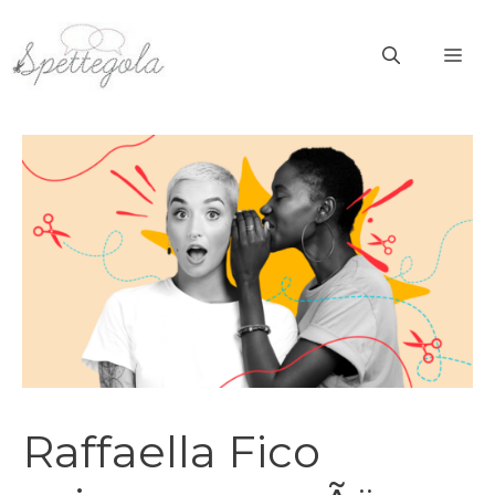
Vai
al
ME
contenuto
Raffaella Fico