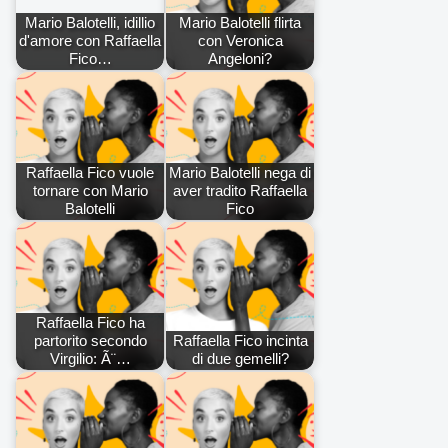
Mario Balotelli, idillio
Mario Balotelli flirta
d'amore con Raffaella
con Veronica
Fico…
Angeloni?
Raffaella Fico vuole
Mario Balotelli nega di
tornare con Mario
aver tradito Raffaella
Balotelli
Fico
Raffaella Fico ha
partorito secondo
Raffaella Fico incinta
Virgilio: Ã¨…
di due gemelli?