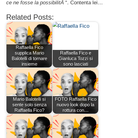
ce ne fosse la possibilitÃ
“. Contenta lei…
Related Posts:
Raffaella Fico
supplica Mario
Raffaella Fico e
Balotelli di tornare
Gianluca Tozzi si
insieme
sono lasciati
Mario Balotelli si
FOTO Raffaella Fico
sente solo senza
nuovo look dopo la
Raffaella Fico?
rottura con…