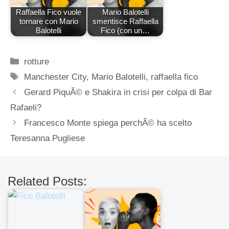
Raffaella Fico vuole
Mario Balotelli
tornare con Mario
smentisce Raffaella
Balotelli
Fico (con un…
Categorie
rotture
Tag
Manchester City
,
Mario Balotelli
,
raffaella fico
Gerard PiquÃ© e Shakira in crisi per colpa di Bar
Rafaeli?
Francesco Monte spiega perchÃ© ha scelto
Teresanna Pugliese
Related Posts: