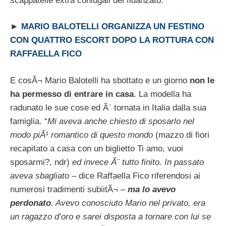
scappatelle extra coniugali del fidanzato.
►
MARIO BALOTELLI ORGANIZZA UN FESTINO
CON QUATTRO ESCORT DOPO LA ROTTURA CON
RAFFAELLA FICO
E cosÃ¬ Mario Balotelli ha sbottato e un giorno
non le
ha permesso di entrare in casa
. La modella ha
radunato le sue cose ed Ã¨ tornata in Italia dalla sua
famiglia. “
Mi aveva anche chiesto di sposarlo nel
modo piÃ¹ romantico di questo mondo
(mazzo di fiori
recapitato a casa con un biglietto Ti amo, vuoi
sposarmi?, ndr)
ed invece Ã¨ tutto finito. In passato
aveva sbagliato
– dice Raffaella Fico riferendosi ai
numerosi tradimenti subiitÃ¬ –
ma lo avevo
perdonato
. Avevo conosciuto Mario nel privato, era
un ragazzo d’oro e sarei disposta a tornare con lui se