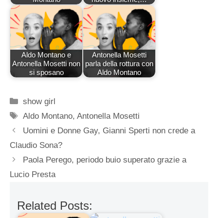
Aldo Montano e
Antonella Mosetti
Antonella Mosetti non
parla della rottura con
si sposano
Aldo Montano
Categorie
show girl
Tag
Aldo Montano
,
Antonella Mosetti
Uomini e Donne Gay, Gianni Sperti non crede a
Claudio Sona?
Paola Perego, periodo buio superato grazie a
Lucio Presta
Related Posts: