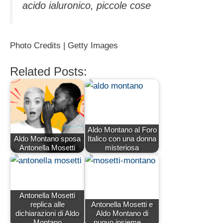
acido ialuronico, piccole cose
Photo Credits | Getty Images
Related Posts:
Aldo Montano al Foro
Aldo Montano sposa
Italico con una donna
Antonella Mosetti
misteriosa
Antonella Mosetti
replica alle
Antonella Mosetti e
dichiarazioni di Aldo
Aldo Montano di
Montano
nuovo insieme,…