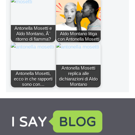
Antonella Mosetti e
Aldo Montano, Ã¨
Aldo Montano litiga
ritorno di fiamma?
con Antonella Mosetti
Antonella Mosetti
Antonella Mosetti,
replica alle
ecco in che rapporti
dichiarazioni di Aldo
sono con…
Montano