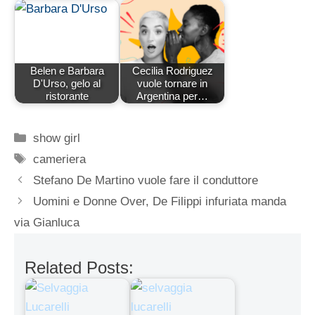
Belen e Barbara
Cecilia Rodriguez
D'Urso, gelo al
vuole tornare in
ristorante
Argentina per…
Categorie
show girl
Tag
cameriera
Stefano De Martino vuole fare il conduttore
Uomini e Donne Over, De Filippi infuriata manda
via Gianluca
Related Posts: