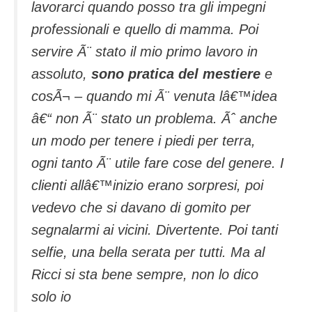
lavorarci quando posso tra gli impegni
professionali e quello di mamma. Poi
servire Ã¨ stato il mio primo lavoro in
assoluto,
sono pratica del mestiere
e
cosÃ¬ – quando mi Ã¨ venuta lâ€™idea
â€“ non Ã¨ stato un problema. Ãˆ anche
un modo per tenere i piedi per terra,
ogni tanto Ã¨ utile fare cose del genere. I
clienti allâ€™inizio erano sorpresi, poi
vedevo che si davano di gomito per
segnalarmi ai vicini. Divertente. Poi tanti
selfie, una bella serata per tutti. Ma al
Ricci si sta bene sempre, non lo dico
solo io