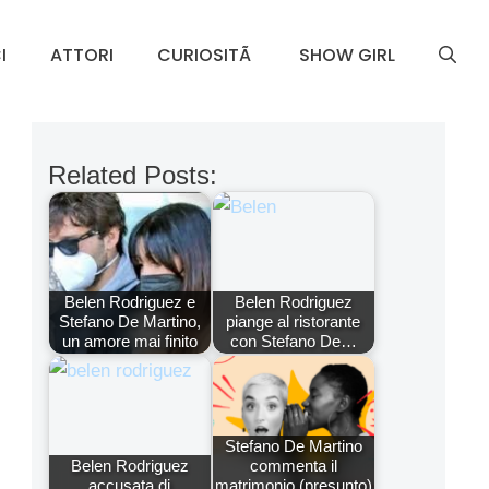
I
ATTORI
CURIOSITÃ
SHOW GIRL
Related Posts:
Belen Rodriguez e
Belen Rodriguez
Stefano De Martino,
piange al ristorante
un amore mai finito
con Stefano De…
Stefano De Martino
Belen Rodriguez
commenta il
accusata di
matrimonio (presunto)