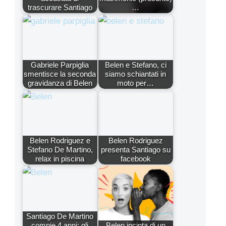
trascurare Santiago
…
Gabriele Parpiglia
Belen e Stefano, ci
smentisce la seconda
siamo schiantati in
gravidanza di Belen
moto per…
Belen Rodriguez e
Belen Rodriguez
Stefano De Martino,
presenta Santiago su
relax in piscina
facebook
Santiago De Martino
compie 4 anni: gli
Belen incinta di un