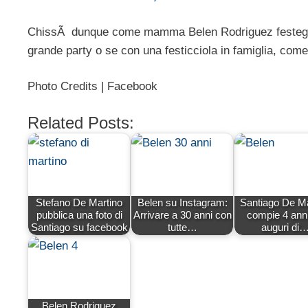
ChissÃ dunque come mamma Belen Rodriguez festegger
grande party o se con una festicciola in famiglia, com
Photo Credits | Facebook
Related Posts:
Stefano De Martino
Belen su Instagram:
Santiago De Ma
pubblica una foto di
Arrivare a 30 anni con
compie 4 anni:
Santiago su facebook
tutte…
auguri di
Belen Rodriguez