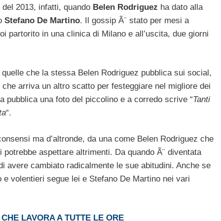
 del 2013, infatti, quando
Belen Rodriguez
ha dato alla
o
Stefano De Martino
. Il gossip Ã¨ stato per mesi a
 partorito in una clinica di Milano e all’uscita, due giorni
quelle che la stessa Belen Rodriguez pubblica sui social,
 che arriva un altro scatto per festeggiare nel migliore dei
a pubblica una foto del piccolino e a corredo scrive “
Tanti
ta
“.
di consensi ma d’altronde, da una come Belen Rodriguez che
si potrebbe aspettare altrimenti. Da quando Ã¨ diventata
di avere cambiato radicalmente le sue abitudini. Anche se
e volentieri segue lei e Stefano De Martino nei vari
CHE LAVORA A TUTTE LE ORE