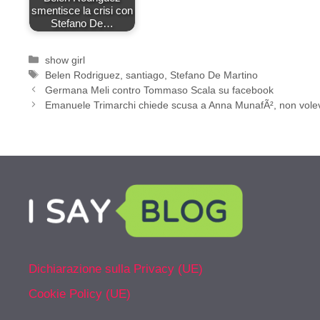
smentisce la crisi con
Stefano De…
Categorie
show girl
Tag
Belen Rodriguez
,
santiago
,
Stefano De Martino
Germana Meli contro Tommaso Scala su facebook
Emanuele Trimarchi chiede scusa a Anna MunafÃ², non volevo 
Dichiarazione sulla Privacy (UE)
Cookie Policy (UE)