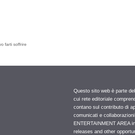
farti soffrire
Questo sito web è parte d
cui rete editoriale compren
contano sul contributo di ap
comunicati e collaborazion
ENTERTAINMENT AREA insid
releases and other opportu