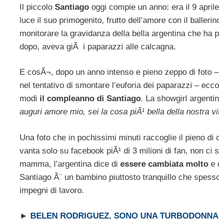
Il piccolo
Santiago
oggi compie un anno: era il 9 aprile
luce il suo primogenito, frutto dell’amore con il ballerin
monitorare la gravidanza della bella argentina che ha poi
dopo, aveva giÃ i paparazzi alle calcagna.
E cosÃ¬, dopo un anno intenso e pieno zeppo di foto – 
nel tentativo di smontare l’euforia dei paparazzi – ecco
modi
il compleanno di Santiago
. La showgirl argentin
auguri amore mio, sei la cosa piÃ¹ bella della nostra vi
Una foto che in pochissimi minuti raccoglie il pieno 
vanta solo su facebook piÃ¹ di 3 milioni di fan, non ci 
mamma, l’argentina dice di
essere cambiata molto
e 
Santiago Ã¨ un bambino piuttosto tranquillo che spesso 
impegni di lavoro.
►
BELEN RODRIGUEZ, SONO UNA TURBODONNA 