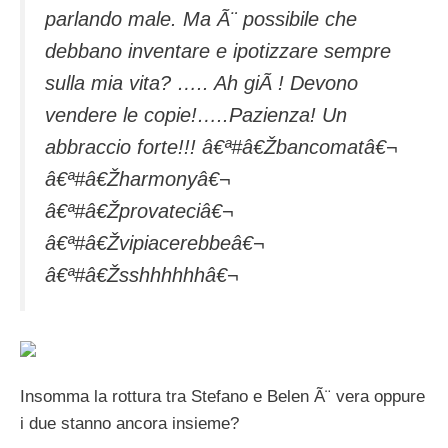
parlando male. Ma Ã¨ possibile che
debbano inventare e ipotizzare sempre
sulla mia vita? ….. Ah giÃ ! Devono
vendere le copie!…..Pazienza! Un
abbraccio forte!!! â€ª#â€Žbancomatâ€¬
â€ª#â€Žharmonyâ€¬
â€ª#â€Žprovateciâ€¬
â€ª#â€Žvipiacerebbeâ€¬
â€ª#â€Žsshhhhhhâ€¬
Insomma la rottura tra Stefano e Belen Ã¨ vera oppure
i due stanno ancora insieme?