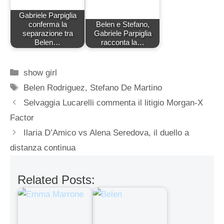
Gabriele Parpiglia
conferma la
Belen e Stefano,
separazione tra
Gabriele Parpiglia
Belen…
racconta la…
Categorie
show girl
Tag
Belen Rodriguez
,
Stefano De Martino
Selvaggia Lucarelli commenta il litigio Morgan-X
Factor
Ilaria D’Amico vs Alena Seredova, il duello a
distanza continua
Related Posts: