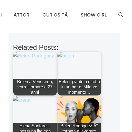
I
ATTORI
CURIOSITÃ
SHOW GIRL
Related Posts:
Belen a Verissimo,
Belen, pianto a dirotto
vorrei tornare a 27
in un bar di Milano:
anni
momento…
Elena Santarelli,
Belen Rodriguez Ã¨
nessuna lite con
tornata a lavorare