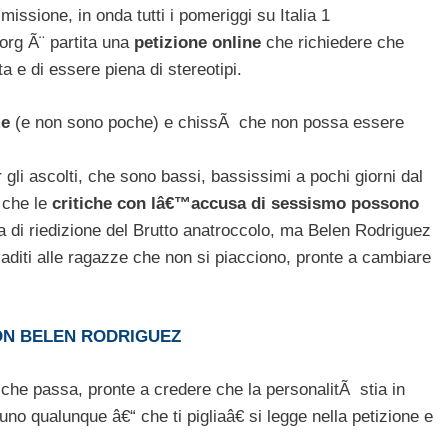
smissione, in onda tutti i pomeriggi su Italia 1
org Ã¨ partita una
petizione online
che richiedere che
 e di essere piena di stereotipi.
me
(e non sono poche) e chissÃ che non possa essere
 gli ascolti, che sono bassi, bassissimi a pochi giorni dal
 che le
critiche con lâ€™accusa di sessismo possono
 di riedizione del Brutto anatroccolo, ma Belen Rodriguez
iaditi alle ragazze che non si piacciono, pronte a cambiare
CON BELEN RODRIGUEZ
che passa, pronte a credere che la personalitÃ stia in
no qualunque â€“ che ti pigliaâ€ si legge nella petizione e