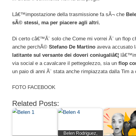
Lâ€™impostazione della trasmissione fa sÃ¬ che
Bele
sÃ© stessi, ma per piacere agli altri.
Di certo câ€™Ã¨ solo che Come mi vorrei Ã¨ un flop ch
anche perchÃ©
Stefano De Martino
aveva accusato l
latitante sul versante dei doveri coniugaliâ€¦
lâ€™im
via social e a cavalcare il pettegolezzo, sia un
flop co
un paio di anni Ã¨ stata anche rimpiazzata dalla Tim a 
FOTO FACEBOOK
Related Posts:
Belen Rodriguez,