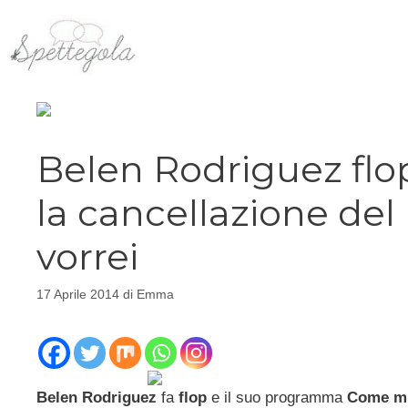
Vai
al
contenuto
Belen Rodriguez flop
la cancellazione d
vorrei
17 Aprile 2014
di
Emma
Belen Rodriguez
fa
flop
e il suo programma
Come mi