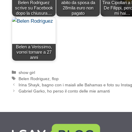
Belen Rodriguez
abito da sposa da
Tina Cipollari a
scrive su Facebook
28mila euro non
De Filippi, pe
dopo la chiusura…
pagato
mi hai…
Belen a Verissimo,
vorrei tornare a 27
anni
Categorie
show girl
Tag
Belen Rodriguez
,
flop
Irina Shayk, bagno con i maiali alle Bahamas e foto su Inst
Gabriel Garko, ho perso il conto delle mie amanti