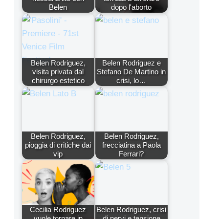
Belen
dopo l'aborto
Belen Rodriguez,
Belen Rodriguez e
visita privata dal
Stefano De Martino in
chirurgo estetico
crisi, lo…
Belen Rodriguez,
Belen Rodriguez,
pioggia di critiche dai
frecciatina a Paola
vip
Ferrari?
Cecilia Rodriguez
Belen Rodriguez, crisi
vuole tornare in
di nervi e tensione