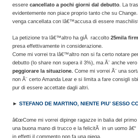
essere
cancellato a pochi giorni dal debutto
. La tra
evidentemente non piace proprio tanto che su Change.
venga cancellata con lâ€™accusa di essere maschilista
La petizione tra lâ€™altro ha giÃ raccolto
25mila fir
presa effettivamente in considerazione.
Come mi vorrei tra lâ€™altro non si fa certo notare per
debutto (lo share non supera il 3%), ma Ã¨ anche vero
peggiorare la situazione.
Come mi vorrei Ã¨ una sorta
non Ã¨ certo Amanda Lear e si limita a fare consigli sb
pur di essere accettate dagli altri.
►
STEFANO DE MARTINO, NIENTE PIU’ SESSO 
â€œCome mi vorrei dipinge ragazze in balia del primo 
una buona mano di trucco e la felicitÃ in un uomo â€“ u
in effetti il commento non fa una piega.