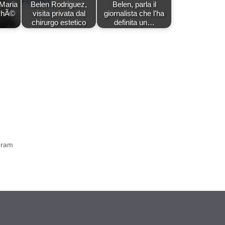
 Maria
Belen Rodriguez,
Belen, parla il
rchÃ©
visita privata dal
giornalista che l'ha
chirurgo estetico
definita un…
agram