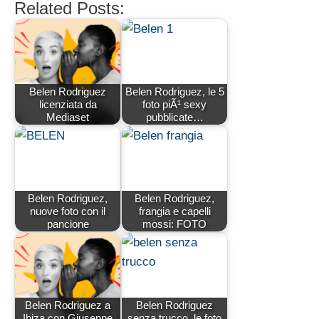
Related Posts:
Belen Rodriguez
Belen Rodriguez, le 5
licenziata da
foto piÃ¹ sexy
Mediaset
pubblicate…
Belen Rodriguez,
Belen Rodriguez,
nuove foto con il
frangia e capelli
pancione
mossi: FOTO
Belen Rodriguez a
Belen Rodriguez
Ibiza con Giuseppe
senza trucco, le foto