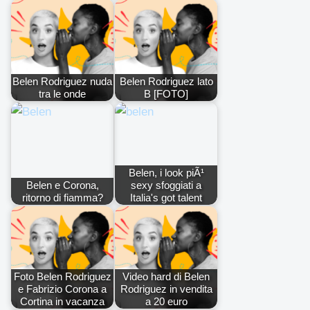
Belen Rodriguez nuda
Belen Rodriguez lato
tra le onde
B [FOTO]
Belen, i look piÃ¹
Belen e Corona,
sexy sfoggiati a
ritorno di fiamma?
Italia's got talent
Foto Belen Rodriguez
Video hard di Belen
e Fabrizio Corona a
Rodriguez in vendita
Cortina in vacanza
a 20 euro