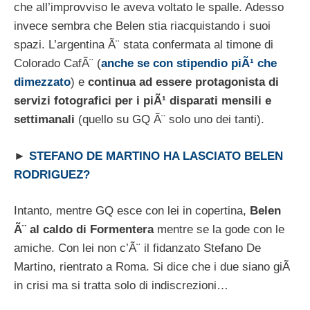
che all’improvviso le aveva voltato le spalle. Adesso
invece sembra che Belen stia riacquistando i suoi
spazi. L’argentina Ã¨ stata confermata al timone di
Colorado CafÃ¨ (
anche se con stipendio piÃ¹ che
dimezzato
) e
continua ad essere protagonista di
servizi fotografici per i piÃ¹ disparati mensili e
settimanali
(quello su GQ Ã¨ solo uno dei tanti).
►
STEFANO DE MARTINO HA LASCIATO BELEN
RODRIGUEZ?
Intanto, mentre GQ esce con lei in copertina,
Belen
Ã¨ al caldo di Formentera
mentre se la gode con le
amiche. Con lei non c’Ã¨ il fidanzato Stefano De
Martino, rientrato a Roma. Si dice che i due siano giÃ
in crisi ma si tratta solo di indiscrezioni…