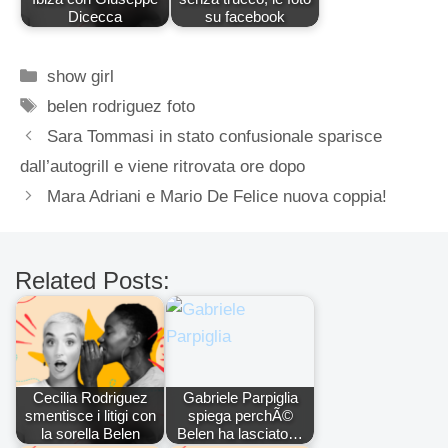
Dicecca
su facebook
Categorie
show girl
Tag
belen rodriguez foto
Sara Tommasi in stato confusionale sparisce
dall’autogrill e viene ritrovata ore dopo
Mara Adriani e Mario De Felice nuova coppia!
Related Posts:
Cecilia Rodriguez
Gabriele Parpiglia
smentisce i litigi con
spiega perchÃ©
la sorella Belen
Belen ha lasciato…