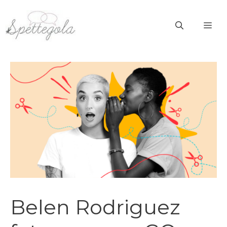
Vai
al
ME
contenuto
Belen Rodriguez