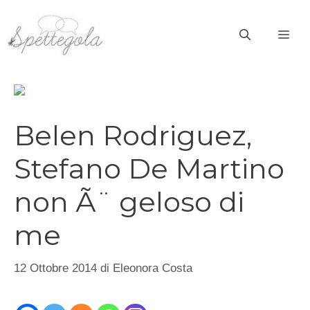
Vai
al
ME
contenuto
Belen Rodriguez,
Stefano De Martino
non Ã¨ geloso di
me
12 Ottobre 2014
di
Eleonora Costa