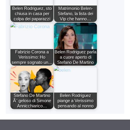
Belen Rodriguez, sto
Matrimonio Belen-
chiusa in casa per
Stefano, la lista dei
colpa dei paparazzi
Vip che hanno…
Fabrizio Corona a
Belen Rodriguez parla
Verissimo: Ho
a cuore aperto di
sempre sognato un…
Stefano De Martino
Stefano De Martino
Belen Rodriguez
Ã¨ geloso di Simone
piange a Verissimo
Annicchiarico…
pensando al nonno