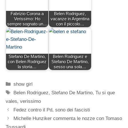
Fabrizio Corona a
Belen Rodriguez,
Verissimo: Ho
vacanze in Argentina
sempre sognato un…
con il piccolo…
Stefano De Martino,
Belen Rodriguez e
con Belen Rodriguez
Stefano De Martino,
la storia…
sesso una sola…
Categorie
show girl
Tag
Belen Rodriguez
,
Stefano De Martino
,
Tu si que
vales
,
verissimo
Fedez contro il Pd, sono dei fascisti
Michelle Hunziker commenta le nozze con Tomaso
Trussardi