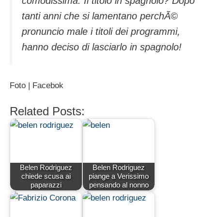
comodissima. Il titolo in spagnolo? Dopo
tanti anni che si lamentano perchÃ©
pronuncio male i titoli dei programmi,
hanno deciso di lasciarlo in spagnolo!
Foto | Facebok
Related Posts:
Belen Rodriguez
Belen Rodriguez
chiede scusa ai
piange a Verissimo
paparazzi
pensando al nonno