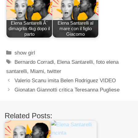
Elena Santarelli Ã¨
Elena Santarelli al
dimagrita 4kg dopo il
mare con il figlio
parto
Giacomo
Categorie
show girl
Tag
Bernardo Corradi
,
Elena Santarelli
,
foto elena
santarelli
,
Miami
,
twitter
Valerio Scanu imita Belen Rodriguez VIDEO
Gionatan Giannotti critica Teresanna Pugliese
Related Posts: