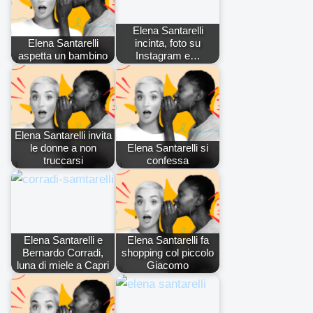
Elena Santarelli
Elena Santarelli
incinta, foto su
aspetta un bambino
Instagram e…
Elena Santarelli invita
le donne a non
Elena Santarelli si
truccarsi
confessa
Elena Santarelli e
Elena Santarelli fa
Bernardo Corradi,
shopping col piccolo
luna di miele a Capri
Giacomo