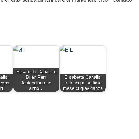
Elisabetta Canalis e
alis,
Brian Perri
Elisabetta Canalis,
degna:
festeggiano un
trekking al settimo
hi
anno…
mese di gravidanza