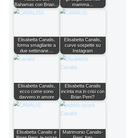
Bahamas con Brian…
mamma…
Elisabetta Canalis,
Elisabetta Canalis,
forma smagliante a
curve sospette su
due settimane…
Instagram
Elisabetta Canalis,
Elisabetta Canalis
ecco come sono
incinta ma in crisi con
davvero in amore
Brian Perri?
Elisabetta Canalis e
Matrimonio Canalis-
Brian Perri, le nozze
Perri, foto