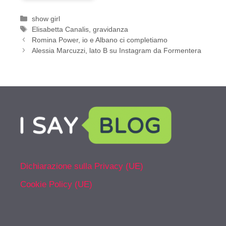
Categorie
show girl
Tag
Elisabetta Canalis
,
gravidanza
Romina Power, io e Albano ci completiamo
Alessia Marcuzzi, lato B su Instagram da Formentera
Dichiarazione sulla Privacy (UE)
Cookie Policy (UE)