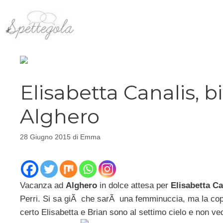
Vai
al
contenuto
Elisabetta Canalis, b
Alghero
28 Giugno 2015
di
Emma
Vacanza ad
Alghero
in dolce attesa per
Elisabetta Ca
Perri. Si sa giÃ che sarÃ una femminuccia, ma la copp
certo Elisabetta e Brian sono al settimo cielo e non v