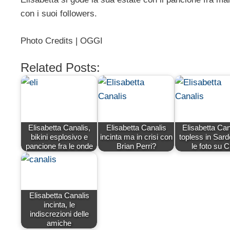
con i suoi followers.
Photo Credits | OGGI
Related Posts:
Elisabetta Canalis,
Elisabetta Canalis
Elisabetta Can
bikini esplosivo e
incinta ma in crisi con
topless in Sar
pancione fra le onde
Brian Perri?
le foto su C
Elisabetta Canalis
incinta, le
indiscrezioni delle
amiche