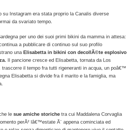
su Instagram era stata proprio la Canalis diverse
ormai da svariato tempo.
Sardegna per uno dei suoi primi bikini da mamma in attesa:
continua a pubblicare di continuo sul suo profilo
ostrano una
Elisabetta in bikini con decollÃ©te esplosivo
za.
Il pancione cresce ed Elisabetta, tornata da Los
rascorre il tempo fra tutti rigeneranti in acqua, un poâ€™
degna Elisabetta si divide fra il marito e la famiglia, ma
a.
che le
sue amiche storiche
tra cui Maddalena Corvaglia
il momento perÃ² lâ€™estate Ã¨ appena cominciata ed
re e relax senza dimenticare di mantenere vivo il contatto