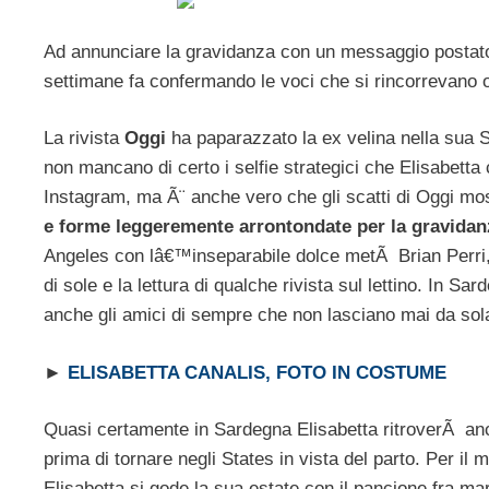
Ad annunciare la gravidanza con un messaggio postato 
settimane fa confermando le voci che si rincorrevano 
La rivista
Oggi
ha paparazzato la ex velina nella sua 
non mancano di certo i selfie strategici che Elisabetta 
Instagram, ma Ã¨ anche vero che gli scatti di Oggi m
e forme leggeremente arrontondate per la gravidan
Angeles con lâ€™inseparabile dolce metÃ Brian Perri, t
di sole e la lettura di qualche rivista sul lettino. In Sar
anche gli amici di sempre che non lasciano mai da sol
►
ELISABETTA CANALIS, FOTO IN COSTUME
Quasi certamente in Sardegna Elisabetta ritroverÃ an
prima di tornare negli States in vista del parto. Per 
Elisabetta si gode la sua estate con il pancione fra ma