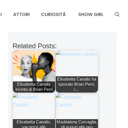
I
ATTORI
CURIOSITÃ
SHOW GIRL
Related Posts:
Elisabetta Canalis ha
Elisabetta Canalis
sposato Brian Perri,
incinta di Brian Perri
i…
Elisabetta Canalis,
Maddalena Corvaglia,
vacanze alle
gli auguri alla neo