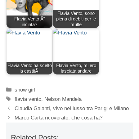
Flavia Vento, sono
Flavia Vento Ã¨
piena di debiti per le
incinta?
multe
Flavia Vento ha scelto
Flavia Vento, mi ero
la castitÃ
lasciata andare
Categorie
show girl
Tag
flavia vento
,
Nelson Mandela
Claudia Galanti, vivo nel lusso tra Parigi e Milano
Marco Carta ricoverato, che cosa ha?
Related Posts: