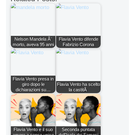
Nelson Mandela Ã¨
Flavia Vento difende
morto, aveva 95 anni
Fabrizio Corona
Flavia Vento presa in
giro dopo le
Flavia Vento ha scelto
dichiarazioni su…
la castitÃ
Flavia Vento e il suo
Seconda puntata
amore a senso unico
dell'Isola dei Famosi