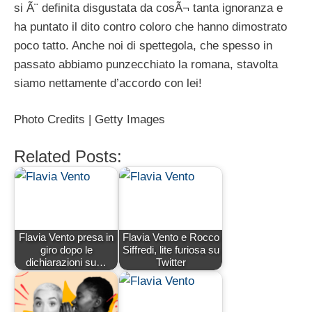
si Ã¨ definita disgustata da cosÃ¬ tanta ignoranza e
ha puntato il dito contro coloro che hanno dimostrato
poco tatto. Anche noi di spettegola, che spesso in
passato abbiamo punzecchiato la romana, stavolta
siamo nettamente d’accordo con lei!
Photo Credits | Getty Images
Related Posts:
Flavia Vento presa in
Flavia Vento e Rocco
giro dopo le
Siffredi, lite furiosa su
dichiarazioni su…
Twitter