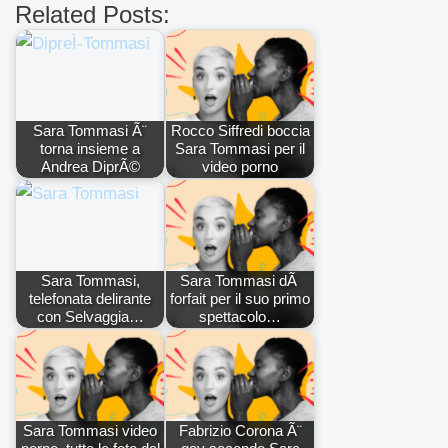
Related Posts:
Sara Tommasi Ã¨
Rocco Siffredi boccia
torna insieme a
Sara Tommasi per il
Andrea DiprÃ©
video porno
Sara Tommasi,
Sara Tommasi dÃ
telefonata delirante
forfait per il suo primo
con Selvaggia…
spettacolo…
Sara Tommasi video
Fabrizio Corona Ã¨