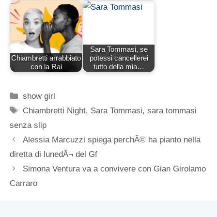
Sara Tommasi, se
Chiambretti arrabbiato
potessi cancellerei
con la Rai
tutto della mia…
Categorie
show girl
Tag
Chiambretti Night
,
Sara Tommasi
,
sara tommasi
senza slip
Alessia Marcuzzi spiega perchÃ© ha pianto nella
diretta di lunedÃ¬ del Gf
Simona Ventura va a convivere con Gian Girolamo
Carraro