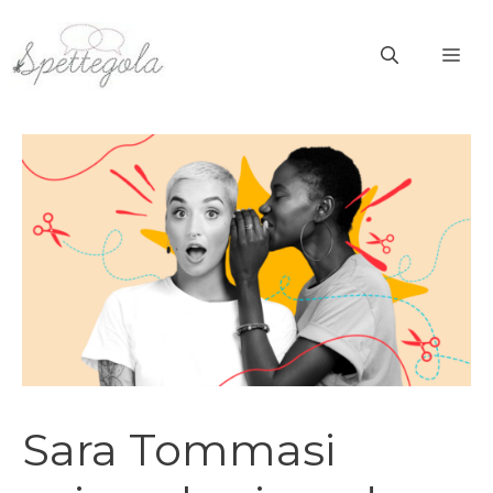
Vai
al
ME
contenuto
Sara Tommasi