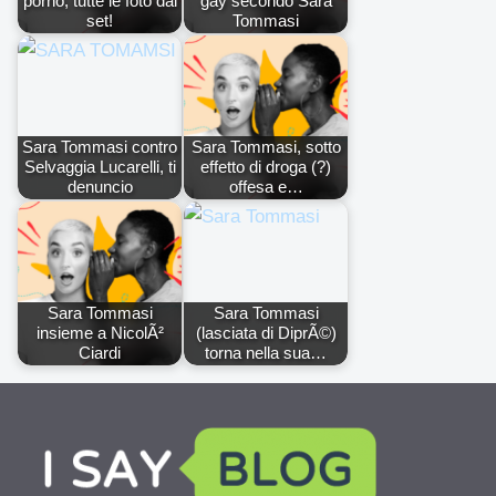
porno, tutte le foto dal
gay secondo Sara
set!
Tommasi
Sara Tommasi contro
Sara Tommasi, sotto
Selvaggia Lucarelli, ti
effetto di droga (?)
denuncio
offesa e…
Sara Tommasi
Sara Tommasi
insieme a NicolÃ²
(lasciata di DiprÃ©)
Ciardi
torna nella sua…