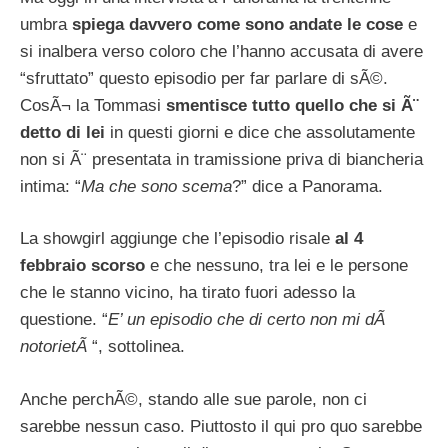
umbra
spiega davvero come sono andate le cose
e
si inalbera verso coloro che l’hanno accusata di avere
“sfruttato” questo episodio per far parlare di sÃ©.
CosÃ¬ la Tommasi
smentisce tutto quello che si Ã¨
detto di lei
in questi giorni e dice che assolutamente
non si Ã¨ presentata in tramissione priva di biancheria
intima: “
Ma che sono scema
?” dice a Panorama.
La showgirl aggiunge che l’episodio risale
al 4
febbraio scorso
e che nessuno, tra lei e le persone
che le stanno vicino, ha tirato fuori adesso la
questione. “
E’ un episodio che di certo non mi dÃ
notorietÃ
“, sottolinea.
Anche perchÃ©, stando alle sue parole, non ci
sarebbe nessun caso. Piuttosto il qui pro quo sarebbe