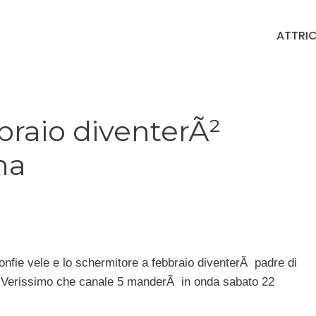
ATTRIC
braio diventerÃ²
na
nfie vele e lo schermitore a febbraio diventerÃ padre di
 a Verissimo che canale 5 manderÃ in onda sabato 22