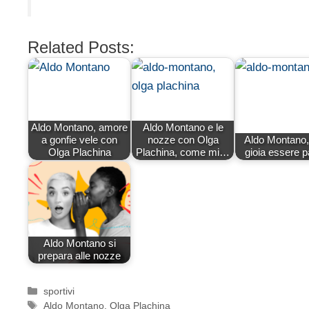
Related Posts:
Aldo Montano, amore
Aldo Montano e le
a gonfie vele con
nozze con Olga
Aldo Montano,
Olga Plachina
Plachina, come mi…
gioia essere 
Aldo Montano si
prepara alle nozze
Categorie
sportivi
Tag
Aldo Montano
,
Olga Plachina