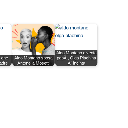
Aldo Montano diventa
 che
Aldo Montano sposa
papÃ , Olga Plachina
padre
Antonella Mosetti
Ã¨ incinta