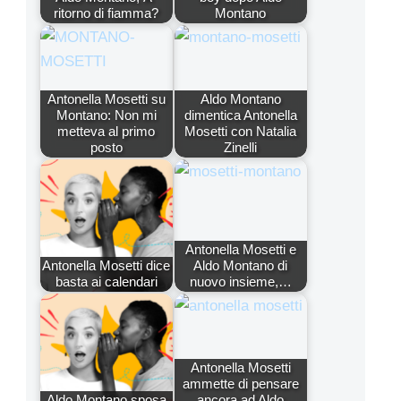
ritorno di fiamma?
Montano
Antonella Mosetti su
Aldo Montano
Montano: Non mi
dimentica Antonella
metteva al primo
Mosetti con Natalia
posto
Zinelli
Antonella Mosetti e
Antonella Mosetti dice
Aldo Montano di
basta ai calendari
nuovo insieme,…
Antonella Mosetti
ammette di pensare
Aldo Montano sposa
ancora ad Aldo