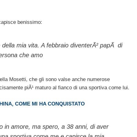
 capisce benissimo:
 della mia vita. A febbraio diventerÃ² papÃ di
persona che amo
ella Mosetti, che gli sono valse anche numerose
isamente piÃ¹ maturo al fianco di una sportiva come lui.
HINA, COME MI HA CONQUISTATO
 in amore, ma spero, a 38 anni, di aver
 una sportiva come me e capisce la mia