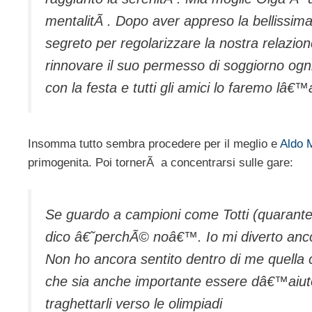
mentalitÃ . Dopo aver appreso la bellissima 
segreto per regolarizzare la nostra relazio
rinnovare il suo permesso di soggiorno ogni 
con la festa e tutti gli amici lo faremo lâ
Insomma tutto sembra procedere per il meglio e
Aldo 
primogenita. Poi tornerÃ a concentrarsi sulle gare:
Se guardo a campioni come Totti (quarante
dico â€˜perchÃ© noâ€™. Io mi diverto ancora
Non ho ancora sentito dentro di me quella 
che sia anche importante essere dâ€™aiuto 
traghettarli verso le olimpiadi