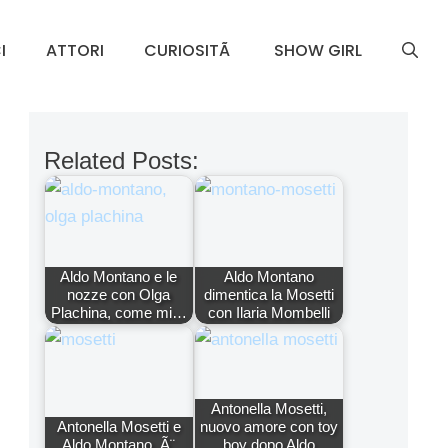
I
ATTORI
CURIOSITÃ
SHOW GIRL
Related Posts:
Aldo Montano e le
Aldo Montano
nozze con Olga
dimentica la Mosetti
Plachina, come mi…
con Ilaria Mombelli
Antonella Mosetti,
Antonella Mosetti e
nuovo amore con toy
Aldo Montano, Ã¨
boy dopo Aldo