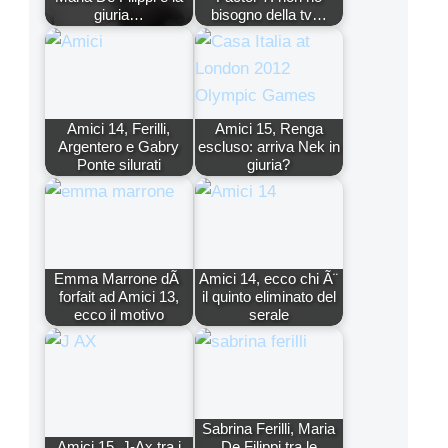
giuria…
bisogno della tv…
Amici 14, Ferilli,
Amici 15, Renga
Argentero e Gabry
escluso: arriva Nek in
Ponte silurati
giuria?
Emma Marrone dÃ
Amici 14, ecco chi Ã¨
forfait ad Amici 13,
il quinto eliminato del
ecco il motivo
serale
Sabrina Ferilli, Maria
Amici 15, J-Ax tra i
De Filippi tra le