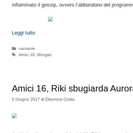
infiammato il gossip, ovvero l’abbandono del program
Leggi tutto
Categorie
cantante
Tag
Amici 16
,
Morgan
Amici 16, Riki sbugiarda Auro
5 Giugno 2017
di
Eleonora Costa