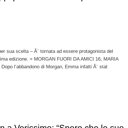
 sua scelta – Ã¨ tornata ad essere protagonista del
edicesima edizione. > MORGAN FUORI DA AMICI 16, MARIA
o l’abbandono di Morgan, Emma infatti Ã¨ stat
an a Verissimo: “Spero che le sue