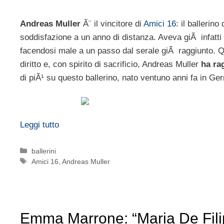
Andreas Muller
Ã¨ il vincitore di
Amici 16
: il ballerin
soddisfazione a un anno di distanza. Aveva giÃ infatti p
facendosi male a un passo dal serale giÃ raggiunto. Qu
diritto e, con spirito di sacrificio, Andreas Muller
ha ra
di piÃ¹ su questo ballerino, nato ventuno anni fa in Ge
Leggi tutto
Categorie
ballerini
Tag
Amici 16
,
Andreas Muller
Emma Marrone: “Maria De Fili