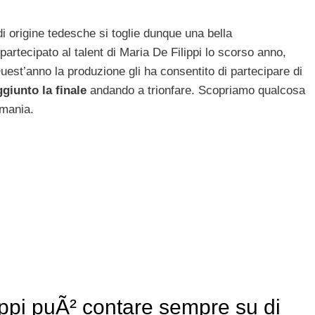
o di origine tedesche si toglie dunque una bella
artecipato al talent di Maria De Filippi lo scorso anno,
est’anno la produzione gli ha consentito di partecipare di
ggiunto la finale
andando a trionfare. Scopriamo qualcosa
rmania.
ppi puÃ² contare sempre su di