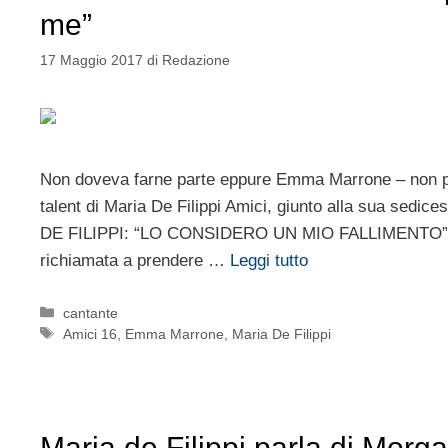
me”
17 Maggio 2017
di
Redazione
Non doveva farne parte eppure Emma Marrone – non per
talent di Maria De Filippi Amici, giunto alla sua s
DE FILIPPI: “LO CONSIDERO UN MIO FALLIMENTO” Dop
richiamata a prendere …
Leggi tutto
Categorie
cantante
Tag
Amici 16
,
Emma Marrone
,
Maria De Filippi
Maria de Filippi parla di Morg