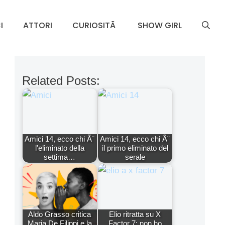
I
ATTORI
CURIOSITÃ
SHOW GIRL
Related Posts:
Amici 14, ecco chi Ã¨
Amici 14, ecco chi Ã¨
l'eliminato della
il primo eliminato del
settima…
serale
Aldo Grasso critica
Elio ritratta su X
Maria De Filippi e la
Factor 7: non ho