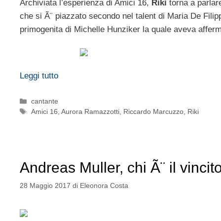
Archiviata l’esperienza di Amici 16,
Riki
torna a parlare
che si Ã¨ piazzato secondo nel talent di Maria De Filipp
primogenita di Michelle Hunziker la quale aveva afferm
Leggi tutto
Categorie
cantante
Tag
Amici 16
,
Aurora Ramazzotti
,
Riccardo Marcuzzo
,
Riki
Andreas Muller, chi Ã¨ il vincit
28 Maggio 2017
di
Eleonora Costa