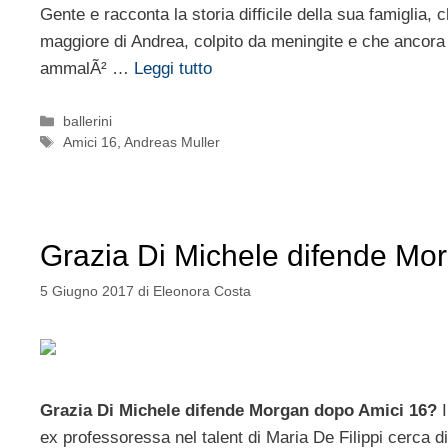
Gente e racconta la storia difficile della sua famiglia, c
maggiore di Andrea, colpito da meningite e che ancora l
ammalÃ² …
Leggi tutto
Categorie
ballerini
Tag
Amici 16
,
Andreas Muller
Grazia Di Michele difende Mo
5 Giugno 2017
di
Eleonora Costa
Grazia Di Michele difende Morgan dopo Amici 16?
I
ex professoressa nel talent di Maria De Filippi cerca di