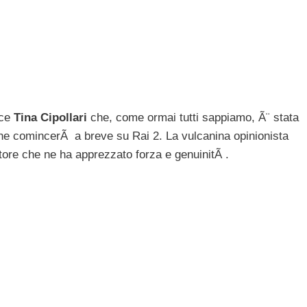
ce
Tina Cipollari
che, come ormai tutti sappiamo, Ã¨ stata
he comincerÃ a breve su Rai 2. La vulcanina opinionista
tore che ne ha apprezzato forza e genuinitÃ .
i