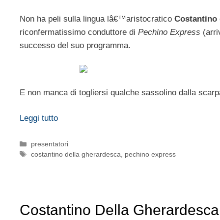
Non ha peli sulla lingua lâ€™aristocratico
Costantino 
riconfermatissimo conduttore di
Pechino Express
(arri
successo del suo programma.
E non manca di togliersi qualche sassolino dalla scarpa
Leggi tutto
Categorie
presentatori
Tag
costantino della gherardesca
,
pechino express
Costantino Della Gherardesca