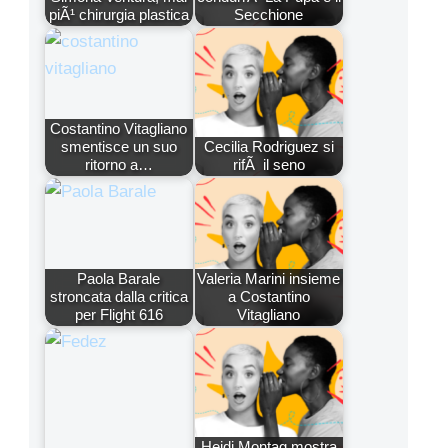
piÃ¹ chirurgia plastica
Secchione
Costantino Vitagliano
smentisce un suo
Cecilia Rodriguez si
ritorno a…
rifÃ il seno
Paola Barale
Valeria Marini insieme
stroncata dalla critica
a Costantino
per Flight 616
Vitagliano
Heidi Montag mostra