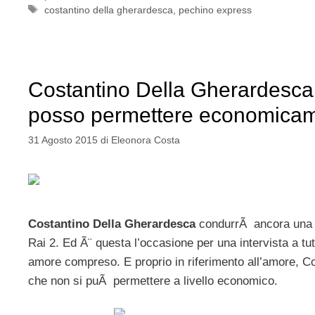
Tag
costantino della gherardesca
,
pechino express
Costantino Della Gherardesca,
posso permettere economica
31 Agosto 2015
di
Eleonora Costa
Costantino Della Gherardesca
condurrÃ ancora una 
Rai 2. Ed Ã¨ questa l’occasione per una intervista a tutt
amore compreso. E proprio in riferimento all’amore, C
che non si puÃ permettere a livello economico.