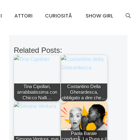
I
ATTORI
CURIOSITÃ
SHOW GIRL
Related Posts:
Tina Cipollari,
Costantino Della
arrabbiatissima con
Gherardesca,
Chicco Nalli…
obbligato a dire che…
Paola Barale
Simona Ventura, mai
condurrÃ La Pupa e il