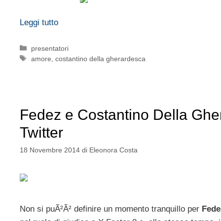
Leggi tutto
Categorie
presentatori
Tag
amore
,
costantino della gherardesca
Fedez e Costantino Della Ghera
Twitter
18 Novembre 2014
di
Eleonora Costa
Non si puÃ²Ã² definire un momento tranquillo per
Fede