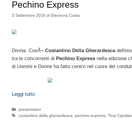
Pechino Express
3 Settembre 2016
di
Eleonora Costa
Divina
. CosÃ¬
Costantino Della Gherardesca
definis
tra le concorrenti di
Pechino Express
nella edizione c
di Uomini e Donne ha fatto centro nel cuore del condut
Leggi tutto
Categorie
presentatori
Tag
costantino della gherardesca
,
pechino express
,
Tina Cipollar