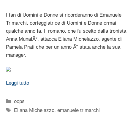
I fan di Uomini e Donne si ricorderanno di Emanuele
Trimarchi, corteggiatrice di Uomini e Donne ormai
qualche anno fa. Il romano, che fu scelto dalla tronista
Anna MunafÃ², attacca Eliana Michelazzo, agente di
Pamela Prati che per un anno Ã¨ stata anche la sua
manager.
Leggi tutto
Categorie
oops
Tag
Eliana Michelazzo
,
emanuele trimarchi