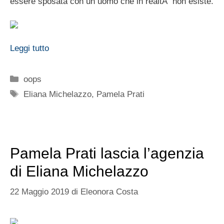
essere sposata con un uomo che in realtÃ non esiste.
Leggi tutto
Categorie
oops
Tag
Eliana Michelazzo
,
Pamela Prati
Pamela Prati lascia l’agenzia
di Eliana Michelazzo
22 Maggio 2019
di
Eleonora Costa