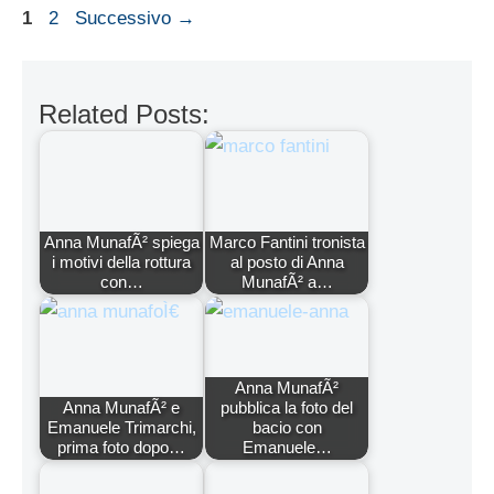
Pagina
Pagina
1
2
Successivo
→
Related Posts:
Anna MunafÃ² spiega
Marco Fantini tronista
i motivi della rottura
al posto di Anna
con…
MunafÃ² a…
Anna MunafÃ²
Anna MunafÃ² e
pubblica la foto del
Emanuele Trimarchi,
bacio con
prima foto dopo…
Emanuele…