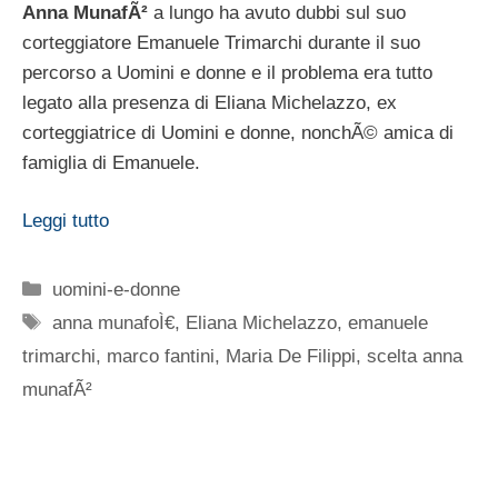
Anna MunafÃ²
a lungo ha avuto dubbi sul suo
corteggiatore Emanuele Trimarchi durante il suo
percorso a Uomini e donne e il problema era tutto
legato alla presenza di Eliana Michelazzo, ex
corteggiatrice di Uomini e donne, nonchÃ© amica di
famiglia di Emanuele.
Leggi tutto
Categorie
uomini-e-donne
Tag
anna munafoÌ€
,
Eliana Michelazzo
,
emanuele
trimarchi
,
marco fantini
,
Maria De Filippi
,
scelta anna
munafÃ²