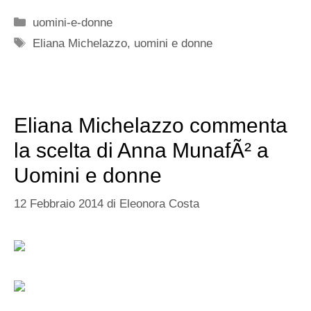
Categorie
uomini-e-donne
Tag
Eliana Michelazzo
,
uomini e donne
Eliana Michelazzo commenta
la scelta di Anna MunafÃ² a
Uomini e donne
12 Febbraio 2014
di
Eleonora Costa