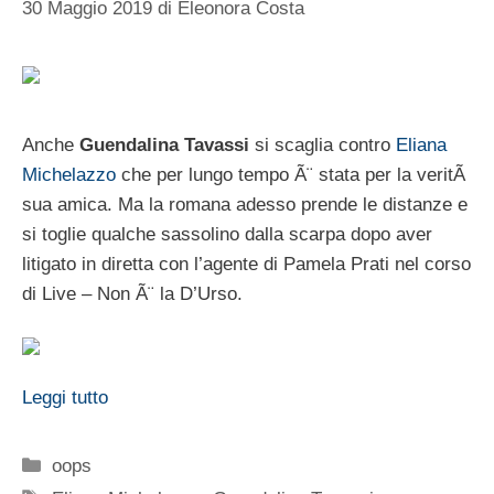
30 Maggio 2019
di
Eleonora Costa
Anche
Guendalina Tavassi
si scaglia contro
Eliana
Michelazzo
che per lungo tempo Ã¨ stata per la veritÃ
sua amica. Ma la romana adesso prende le distanze e
si toglie qualche sassolino dalla scarpa dopo aver
litigato in diretta con l’agente di Pamela Prati nel corso
di Live – Non Ã¨ la D’Urso.
Leggi tutto
Categorie
oops