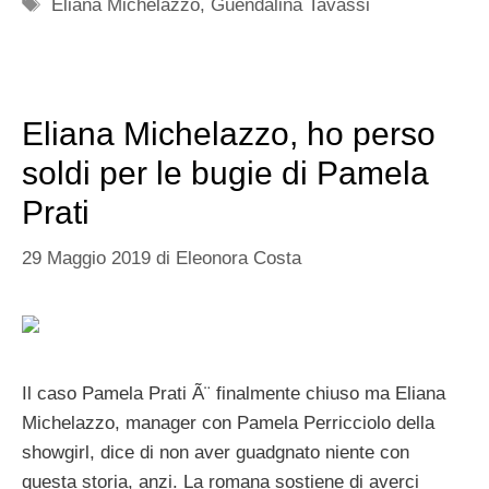
Tag
Eliana Michelazzo
,
Guendalina Tavassi
Eliana Michelazzo, ho perso
soldi per le bugie di Pamela
Prati
29 Maggio 2019
di
Eleonora Costa
Il caso Pamela Prati Ã¨ finalmente chiuso ma Eliana
Michelazzo, manager con Pamela Perricciolo della
showgirl, dice di non aver guadgnato niente con
questa storia, anzi. La romana sostiene di averci