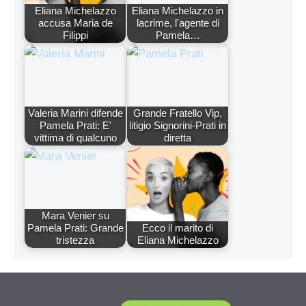
Eliana Michelazzo
Eliana Michelazzo in
accusa Maria de
lacrime, l'agente di
Filippi
Pamela…
Valeria Marini difende
Grande Fratello Vip,
Pamela Prati: E'
litigio Signorini-Prati in
vittima di qualcuno
diretta
Mara Venier su
Pamela Prati: Grande
Ecco il marito di
tristezza
Eliana Michelazzo