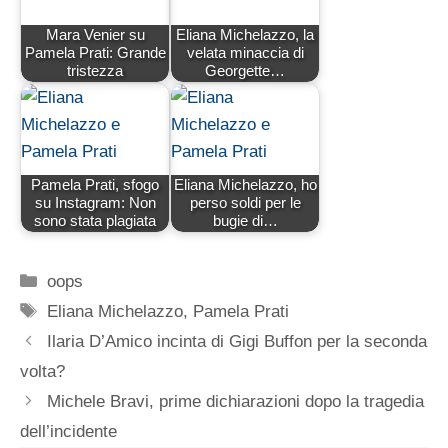
Mara Venier su
Eliana Michelazzo, la
Pamela Prati: Grande
velata minaccia di
tristezza
Georgette…
Pamela Prati, sfogo
Eliana Michelazzo, ho
su Instagram: Non
perso soldi per le
sono stata plagiata
bugie di…
Categorie
oops
Tag
Eliana Michelazzo
,
Pamela Prati
Ilaria D’Amico incinta di Gigi Buffon per la seconda
volta?
Michele Bravi, prime dichiarazioni dopo la tragedia
dell’incidente