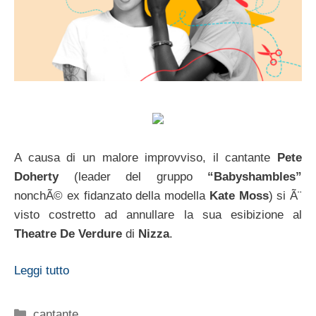
A causa di un malore improvviso, il cantante
Pete
Doherty
(leader del gruppo
“Babyshambles”
nonchÃ© ex fidanzato della modella
Kate
Moss
) si Ã¨
visto costretto ad annullare la sua esibizione al
Theatre De Verdure
di
Nizza
.
Leggi tutto
Categorie
cantante