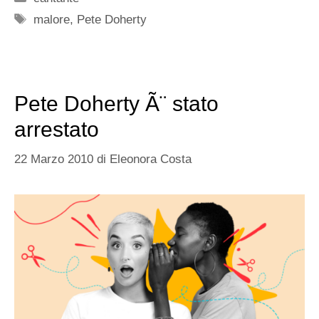
Tag
malore
,
Pete Doherty
Pete Doherty Ã¨ stato
arrestato
22 Marzo 2010
di
Eleonora Costa