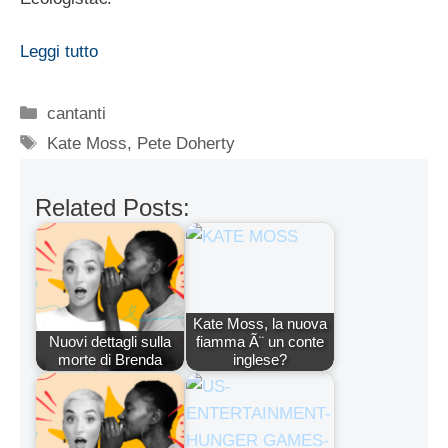
Leggi tutto
Categorie
cantanti
Tag
Kate Moss
,
Pete Doherty
Related Posts:
Kate Moss, la nuova
Nuovi dettagli sulla
fiamma Ã¨ un conte
morte di Brenda
inglese?