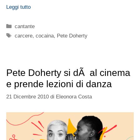
Leggi tutto
Categorie
cantante
Tag
carcere
,
cocaina
,
Pete Doherty
Pete Doherty si dÃ al cinema
e prende lezioni di danza
21 Dicembre 2010
di
Eleonora Costa