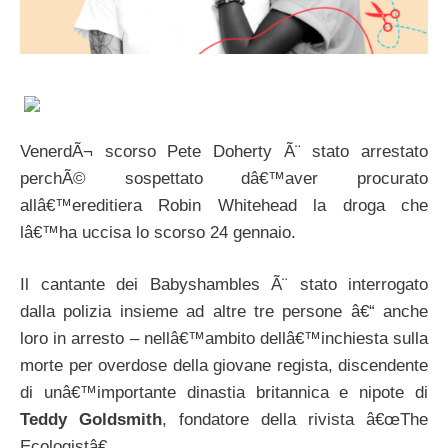
VenerdÃ¬ scorso Pete Doherty Ã¨ stato arrestato
perchÃ© sospettato dâ€™aver procurato
allâ€™ereditiera Robin Whitehead la droga che
lâ€™ha uccisa lo scorso 24 gennaio.
Il cantante dei Babyshambles Ã¨ stato interrogato
dalla polizia insieme ad altre tre persone â€“ anche
loro in arresto – nellâ€™ambito dellâ€™inchiesta sulla
morte per overdose della giovane regista, discendente
di unâ€™importante dinastia britannica e nipote di
Teddy Goldsmith
, fondatore della rivista â€œThe
Ecologistâ€.