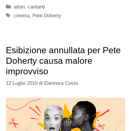
Categorie
attori
,
cantanti
Tag
cinema
,
Pete Doherty
Esibizione annullata per Pete
Doherty causa malore
improvviso
12 Luglio 2010
di
Eleonora Costa