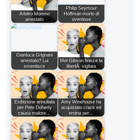
Philip Seymour
Arbitro Moreno
Hoffman morto di
arrestato
overdose
Gianluca Grignani
arrestato? Lui
Mel Gibson finisce la
smentisce
libertÃ vigilata
Esibizione annullata
Amy Winehouse ha
per Pete Doherty
acquistato crack ed
causa malore…
eroina per…