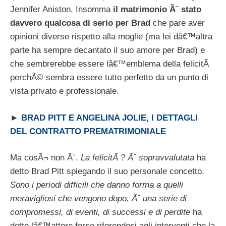
Jennifer Aniston. Insomma
il matrimonio Ã¨ stato
davvero qualcosa di serio per Brad
che pare aver
opinioni diverse rispetto alla moglie (ma lei dâ€™altra
parte ha sempre decantato il suo amore per Brad) e
che sembrerebbe essere lâ€™emblema della felicitÃ
perchÃ© sembra essere tutto perfetto da un punto di
vista privato e professionale.
►
BRAD PITT E ANGELINA JOLIE, I DETTAGLI
DEL CONTRATTO PREMATRIMONIALE
Ma cosÃ¬ non Ã¨.
La felicitÃ ? Ãˆ sopravvalutata
ha
detto Brad Pitt spiegando il suo personale concetto.
Sono i periodi difficili che danno forma a quelli
meravigliosi che vengono dopo. Ãˆ una serie di
compromessi, di eventi, di successi e di perdite
ha
detto lâ€™attore forse riferendosi agli interventi che la