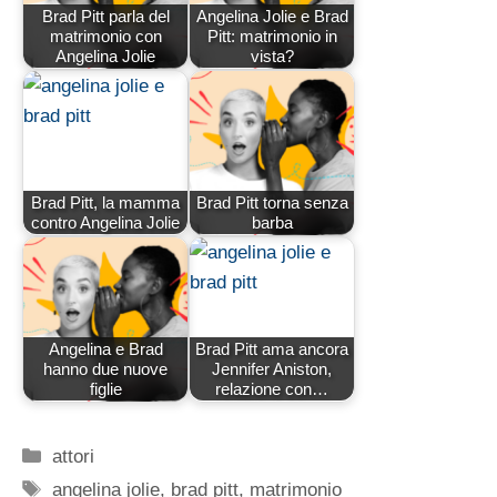
Brad Pitt parla del
Angelina Jolie e Brad
matrimonio con
Pitt: matrimonio in
Angelina Jolie
vista?
Brad Pitt, la mamma
Brad Pitt torna senza
contro Angelina Jolie
barba
Angelina e Brad
Brad Pitt ama ancora
hanno due nuove
Jennifer Aniston,
figlie
relazione con…
Categorie
attori
Tag
angelina jolie
,
brad pitt
,
matrimonio