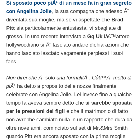
Si sposato poco piÃ¹ di un mese fa in gran segreto
con Angelina Jolie
, la sua compagna che adesso Ã¨
diventata sua moglie, ma se vi aspettate che
Brad
Pitt
sia particolarmente entusiasta, vi sbagliate di
grosso. In una recente intervista a
Gq Uk
lâ€™attore
hollywoodiano si Ã¨ lasciato andare dichiarazioni che
hanno lasciato lasciato vagamente perplessi i suoi
fans.
Non direi che Ã¨ solo una formalitÃ . Câ€™Ã¨ molto di
piÃ¹
ha detto a proposito delle nozze finalmente
celebrate con Angelina Jolie. Lei invece fino a qualche
tempo fa aveva sempre detto che
si sarebbe sposata
per le pressioni dei figli
e che il matrimonio di fatto
non avrebbe cambiato nulla in un rapporto che dura da
oltre nove anni, cominciato sul set di Mr.&Mrs Smith
quando Pitt era ancora sposato con la prima moglie