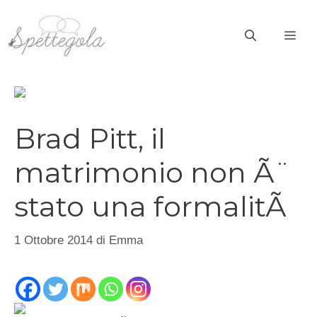
Vai
al
ME
contenuto
Brad Pitt, il
matrimonio non Ã¨
stato una formalitÃ
1 Ottobre 2014
di
Emma