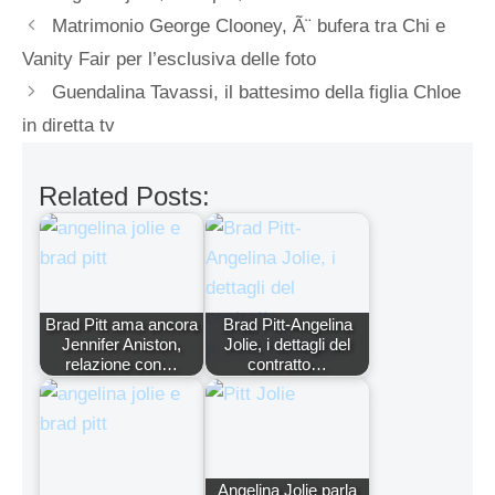
Matrimonio George Clooney, Ã¨ bufera tra Chi e
Vanity Fair per l’esclusiva delle foto
Guendalina Tavassi, il battesimo della figlia Chloe
in diretta tv
Related Posts:
Brad Pitt ama ancora
Brad Pitt-Angelina
Jennifer Aniston,
Jolie, i dettagli del
relazione con…
contratto…
Angelina Jolie parla