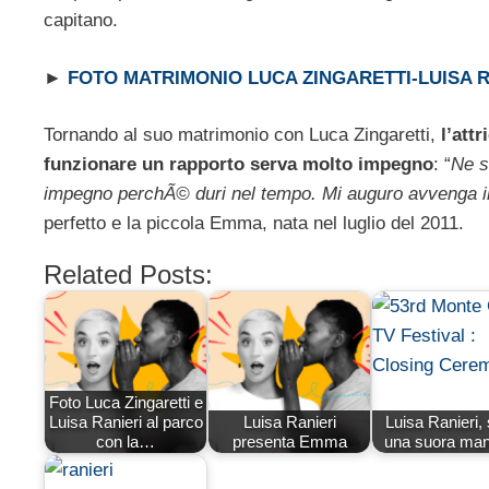
capitano.
►
FOTO MATRIMONIO LUCA ZINGARETTI-LUISA R
Tornando al suo matrimonio con Luca Zingaretti,
l’att
funzionare un rapporto serva molto impegno
: “
Ne s
impegno perchÃ© duri nel tempo. Mi auguro avvenga i
perfetto e la piccola Emma, nata nel luglio del 2011.
Related Posts:
Foto Luca Zingaretti e
Luisa Ranieri al parco
Luisa Ranieri
Luisa Ranieri,
con la…
presenta Emma
una suora ma