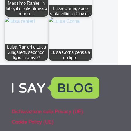
Massimo Ranieri in
lutto, il nipote ritrovato
Luisa Corna, sono
morto…
stata vittima di invidia
Luisa Ranieri e Luca
Zingaretti, secondo
Luisa Corna pensa a
figlio in arrivo?
un figlio
Dichiarazione sulla Privacy (UE)
Cookie Policy (UE)