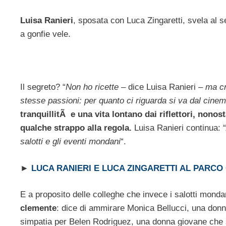
Luisa Ranieri
, sposata con Luca Zingaretti, svela al s
a gonfie vele.
Il segreto? “
Non ho ricette
– dice Luisa Ranieri –
ma cr
stesse passioni: per quanto ci riguarda si va dal cinem
tranquillitÃ e una vita lontano dai riflettori, nonos
qualche strappo alla regola.
Luisa Ranieri continua: “
salotti e gli eventi mondani
“.
►
LUCA RANIERI E LUCA ZINGARETTI AL PARCO
E a proposito delle colleghe che invece i salotti mond
clemente
: dice di ammirare Monica Bellucci, una donna 
simpatia per Belen Rodriguez, una donna giovane che sa