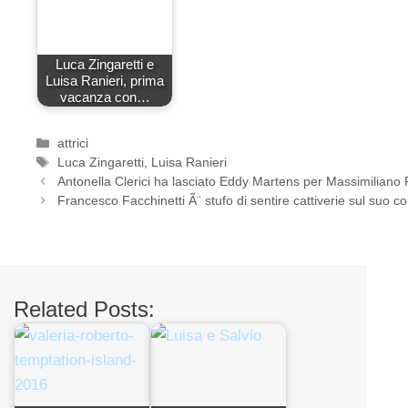
Luca Zingaretti e
Luisa Ranieri, prima
vacanza con…
Categorie
attrici
Tag
Luca Zingaretti
,
Luisa Ranieri
Antonella Clerici ha lasciato Eddy Martens per Massimiliano
Francesco Facchinetti Ã¨ stufo di sentire cattiverie sul suo c
Related Posts: