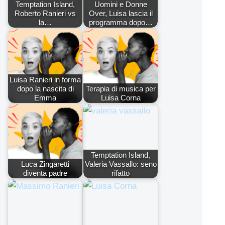
Temptation Island,
Uomini e Donne
Roberto Ranieri vs
Over, Luisa lascia il
la…
programma dopo…
Luisa Ranieri in forma
dopo la nascita di
Terapia di musica per
Emma
Luisa Corna
Temptation Island,
Luca Zingaretti
Valeria Vassallo: seno
diventa padre
rifatto