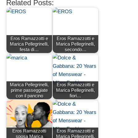
Related Posts:
Eros Ramazzotti e
Eros Ramazzotti e
Marica Pellegrinelli,
Marica Pellegrinelli,
festa di…
secondo…
Marica Pellegrinelli,
Eros Ramazzotti e
prime passeggiate
Marica Pellegrinelli,
con il pancino
fiori…
Eros Ramazzotti
Eros Ramazzotti e
sposa Marica
Marica Pellegrinelli,