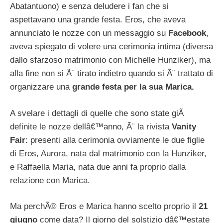
Abatantuono) e senza deludere i fan che si
aspettavano una grande festa. Eros, che aveva
annunciato le nozze con un messaggio su
Facebook
,
aveva spiegato di volere una cerimonia intima (diversa
dallo sfarzoso matrimonio con Michelle Hunziker), ma
alla fine non si Ã¨ tirato indietro quando si Ã¨ trattato di
organizzare una
grande festa per la sua Marica.
A svelare i dettagli di quelle che sono state giÃ
definite le nozze dellâ€™anno, Ã¨ la rivista
Vanity
Fair
: presenti alla cerimonia ovviamente le due figlie
di Eros, Aurora, nata dal matrimonio con la Hunziker,
e Raffaella Maria, nata due anni fa proprio dalla
relazione con Marica.
Ma perchÃ© Eros e Marica hanno scelto proprio il
21
giugno
come data? Il giorno del solstizio dâ€™estate