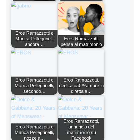
Eros Ramazzotti e
Marica Pellegrinelli
Eros Ramazzotti
ancora…
pensa al matrimonio
Eros Ramazzotti e
Eros Ramazzotti,
Marica Pellegrinelli,
dedica dâ€™amore in
secondo…
diretta a…
Eros Ramazzotti,
Eros Ramazzotti e
annuncio del
Marica Pellegrinelli,
matrimonio su
nozze a…
Facebook