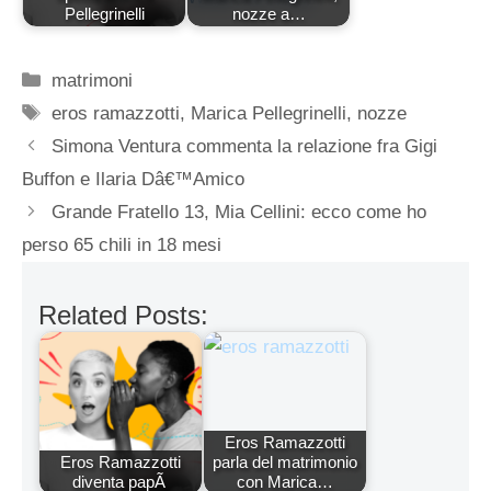
Pellegrinelli
nozze a…
Categorie
matrimoni
Tag
eros ramazzotti
,
Marica Pellegrinelli
,
nozze
Simona Ventura commenta la relazione fra Gigi
Buffon e Ilaria Dâ€™Amico
Grande Fratello 13, Mia Cellini: ecco come ho
perso 65 chili in 18 mesi
Related Posts:
Eros Ramazzotti
Eros Ramazzotti
parla del matrimonio
diventa papÃ
con Marica…