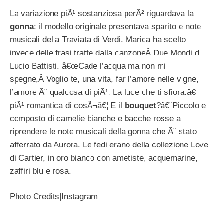
La variazione piÃ¹ sostanziosa perÃ² riguardava la
gonna
: il modello originale presentava sparito e note
musicali della Traviata di Verdi. Marica ha scelto
invece delle frasi tratte dalla canzoneÂ Due Mondi di
Lucio Battisti. â€œCade l’acqua ma non mi
spegne,Â Voglio te, una vita, far l’amore nelle vigne,
l’amore Ã¨ qualcosa di piÃ¹, La luce che ti sfiora.â€
piÃ¹ romantica di cosÃ¬â€¦ E il
bouquet
?â€¨Piccolo e
composto di camelie bianche e bacche rosse a
riprendere le note musicali della gonna che Ã¨ stato
afferrato da Aurora. Le fedi erano della collezione Love
di Cartier, in oro bianco con ametiste, acquemarine,
zaffiri blu e rosa.
Photo Credits|Instagram