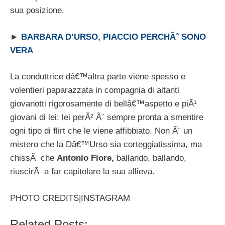
sua posizione.
►
BARBARA D’URSO, PIACCIO PERCHÃˆ SONO
VERA
La conduttrice dâ€™altra parte viene spesso e
volentieri paparazzata in compagnia di aitanti
giovanotti rigorosamente di bellâ€™aspetto e piÃ¹
giovani di lei: lei perÃ² Ã¨ sempre pronta a smentire
ogni tipo di flirt che le viene affibbiato. Non Ã¨ un
mistero che la Dâ€™Urso sia corteggiatissima, ma
chissÃ che
Antonio Fiore,
ballando, ballando,
riuscirÃ a far capitolare la sua allieva.
PHOTO CREDITS|INSTAGRAM
Related Posts: