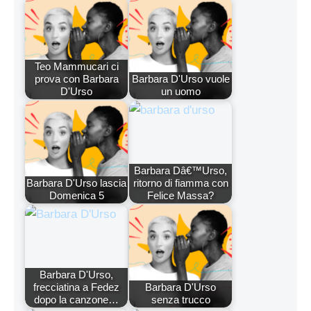
Teo Mammucari ci
prova con Barbara
Barbara D'Urso vuole
D'Urso
un uomo
Barbara Dâ€™Urso,
Barbara D'Urso lascia
ritorno di fiamma con
Domenica 5
Felice Massa?
Barbara D'Urso,
frecciatina a Fedez
Barbara D'Urso
dopo la canzone…
senza trucco