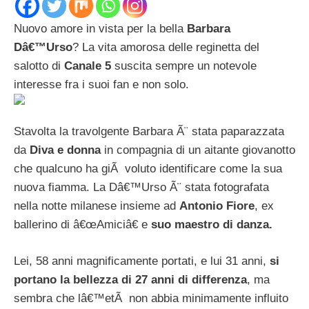
Nuovo amore in vista per la bella
Barbara
Dâ€™Urso
? La vita amorosa delle reginetta del
salotto di
Canale 5
suscita sempre un notevole
interesse fra i suoi fan e non solo.
Stavolta la travolgente Barbara Ã¨ stata paparazzata
da
Diva e donna
in compagnia di un aitante giovanotto
che qualcuno ha giÃ voluto identificare come la sua
nuova fiamma. La Dâ€™Urso Ã¨ stata fotografata
nella notte milanese insieme ad
Antonio Fiore
, ex
ballerino di â€œAmiciâ€ e
suo maestro di danza.
Lei, 58 anni magnificamente portati, e lui 31 anni,
si
portano la bellezza di 27 anni di differenza
, ma
sembra che lâ€™etÃ non abbia minimamente influito