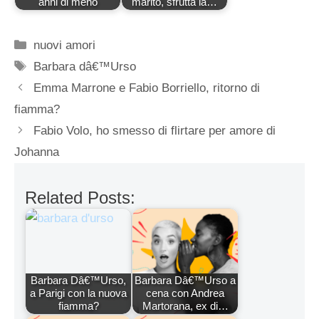
anni di meno
marito, sfrutta la…
Categorie
nuovi amori
Tag
Barbara dâ€™Urso
Emma Marrone e Fabio Borriello, ritorno di
fiamma?
Fabio Volo, ho smesso di flirtare per amore di
Johanna
Related Posts:
Barbara Dâ€™Urso,
Barbara Dâ€™Urso a
a Parigi con la nuova
cena con Andrea
fiamma?
Martorana, ex di…