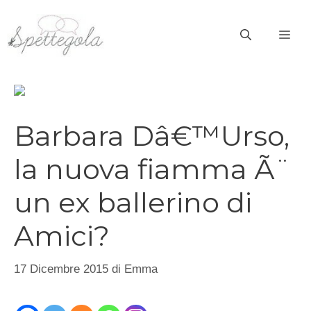
Vai
al
ME
contenuto
Barbara Dâ€™Urso,
la nuova fiamma Ã¨
un ex ballerino di
Amici?
17 Dicembre 2015
di
Emma