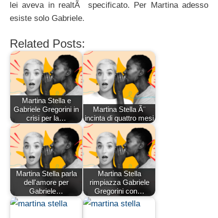
lei aveva in realtÃ specificato. Per Martina adesso
esiste solo Gabriele.
Related Posts:
Martina Stella e
Gabriele Gregorini in
Martina Stella Ã¨
crisi per la…
incinta di quattro mesi
Martina Stella parla
Martina Stella
dell'amore per
rimpiazza Gabriele
Gabriele…
Gregorini con…