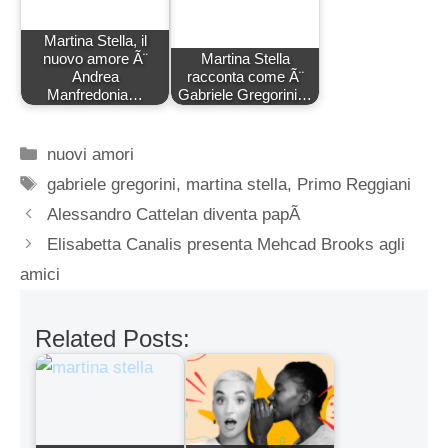
Martina Stella, il
nuovo amore Ã¨
Martina Stella
Andrea
racconta come Ã¨
Manfredonia…
Gabriele Gregorini…
Categorie
nuovi amori
Tag
gabriele gregorini
,
martina stella
,
Primo Reggiani
Alessandro Cattelan diventa papÃ
Elisabetta Canalis presenta Mehcad Brooks agli
amici
Related Posts: