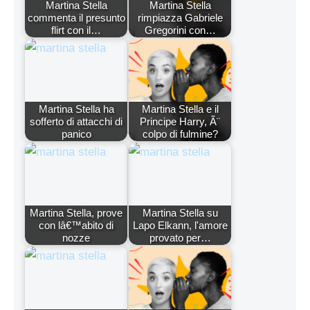
Martina Stella
Martina Stella
commenta il presunto
rimpiazza Gabriele
flirt con il…
Gregorini con…
Martina Stella ha
Martina Stella e il
sofferto di attacchi di
Principe Harry, Ã¨
panico
colpo di fulmine?
Martina Stella, prove
Martina Stella su
con lâ€™abito di
Lapo Elkann, l'amore
nozze
provato per…