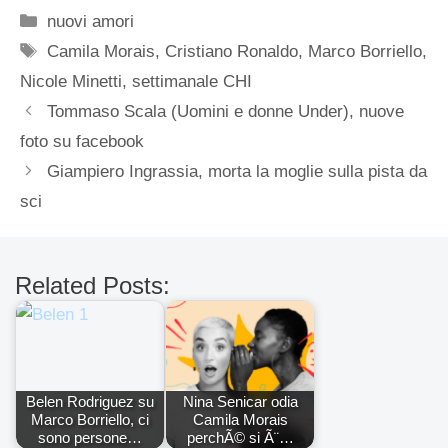
Categorie
nuovi amori
Tag
Camila Morais
,
Cristiano Ronaldo
,
Marco Borriello
,
Nicole Minetti
,
settimanale CHI
Tommaso Scala (Uomini e donne Under), nuove
foto su facebook
Giampiero Ingrassia, morta la moglie sulla pista da
sci
Related Posts:
Belen Rodriguez su
Nina Senicar odia
Marco Borriello, ci
Camila Morais
sono persone…
perchÃ© si Ã¨…