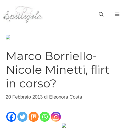
Vai
al
ME
contenuto
Marco Borriello-
Nicole Minetti, flirt
in corso?
20 Febbraio 2013
di
Eleonora Costa