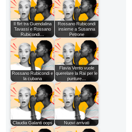
Il flirt tra Guendalina
Rossano Rubicondi
Tavassi e Rossano
insieme a Susanna
Rubicondi…
Petrone
Flavia Vento vuole
Rossano Rubicondi e
querelare la Rai per le
la cubana
punture…
Claudia Galanti oops
Nuovi arrivati