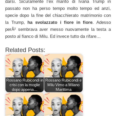
darsi. Sicuramente l’ex marito di Ivana Trump in
passato non ha perso tempo molto tempo ed anzi,
specie dopo la fine del chiacchierato matrimonio con
la Trump,
ha svolazzato i fiore in fiore
. Adesso
perÃ² sembrava aver messo nuovamente la testa a
posto al fianco di Milu. Ed invece tutto da rifare…
Related Posts:
Rossano Rubicondi in
Rossano Rubicondi e
crisi con la moglie
Milu Vimo a Milano
dopo appena…
Marittima