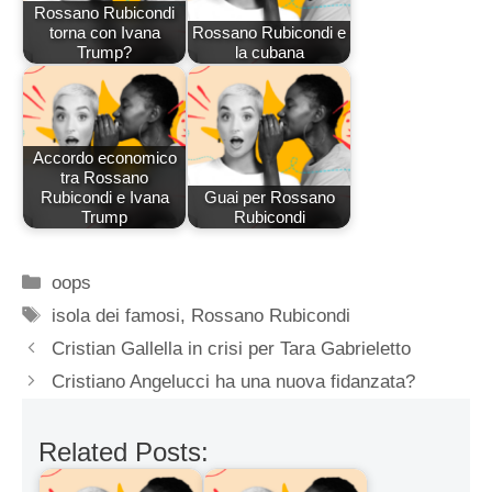
Rossano Rubicondi
torna con Ivana
Rossano Rubicondi e
Trump?
la cubana
Accordo economico
tra Rossano
Rubicondi e Ivana
Guai per Rossano
Trump
Rubicondi
Categorie
oops
Tag
isola dei famosi
,
Rossano Rubicondi
Cristian Gallella in crisi per Tara Gabrieletto
Cristiano Angelucci ha una nuova fidanzata?
Related Posts: