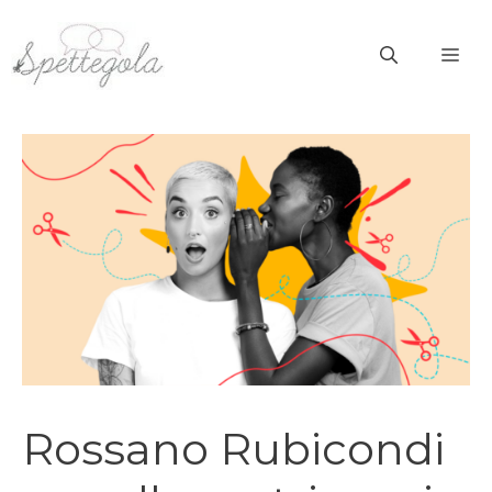
Vai
al
ME
contenuto
Rossano Rubicondi