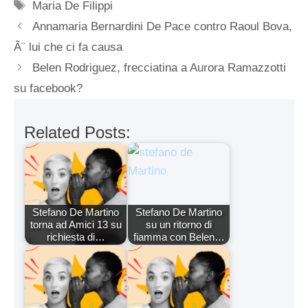
Tag
Maria De Filippi
Annamaria Bernardini De Pace contro Raoul Bova,
Ã¨ lui che ci fa causa
Belen Rodriguez, frecciatina a Aurora Ramazzotti
su facebook?
Related Posts:
Stefano De Martino
Stefano De Martino
torna ad Amici 13 su
su un ritorno di
richiesta di…
fiamma con Belen…