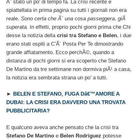
Ã¨ stato un po’ di tempo fa. La crisi recente e
spiattellata in prima pagina su tutti i giornali non era
reale.
Sono certa che Ã¨ una cosa passeggera, giÃ
superata.
In effetti, proprio pochi giorni prima che Chi
desse la notizia della
crisi tra Stefano e Belen
, i due
erano stati ospiti a C’Ã¨ Posta Per Te dimostrando
grande affiatamento. Ecco perchÃ©, quando a
distanza di pochi giorni si era scoperto che Stefano
De Martino da tre settimane non dormiva piÃ¹ a casa,
la notizia era sembrata strana un po’ a tutti.
►
BELEN E STEFANO, FUGA Dâ€™AMORE A
DUBAI: LA CRISI ERA DAVVERO UNA TROVATA
PUBBLICITARIA?
E qualcuno aveva anche pensato che la crisi tra
Stefano De Martino
e
Belen Rodriguez
potesse