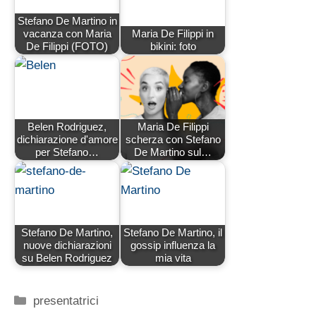
Stefano De Martino in
vacanza con Maria
Maria De Filippi in
De Filippi (FOTO)
bikini: foto
Belen Rodriguez,
Maria De Filippi
dichiarazione d'amore
scherza con Stefano
per Stefano…
De Martino sul…
Stefano De Martino,
Stefano De Martino, il
nuove dichiarazioni
gossip influenza la
su Belen Rodriguez
mia vita
Categorie
presentatrici