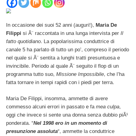
In occasione dei suoi 52 anni (auguri!),
Maria De
Filippi
si Ã¨ raccontata in una lunga intervista per
Il
fatto quotidiano
. La popolarissima conduttrice di
canale 5 ha parlato di tutto un po’, compreso il periodo
nel quale si Ã¨ sentita a lunghi tratti presuntuosa e
invincibile. Periodo al quale Ã¨ seguito il flop di un
programma tutto suo,
Missione Impossibile
, che l’ha
fatta tornare in tempi rapidi con i piedi per terra.
Maria De Filippi, insomma, ammette di avere
commesso alcuni errori in passato e fa
mea culpa
,
oggi che invece si sente una donna senza dubbio piÃ¹
ponderata. “
Nel 1998 ero in un momento di
presunzione assoluta
“, ammette la conduttrice