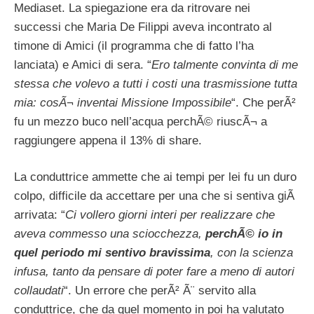
Mediaset. La spiegazione era da ritrovare nei
successi che Maria De Filippi aveva incontrato al
timone di Amici (il programma che di fatto l’ha
lanciata) e Amici di sera. “
Ero talmente convinta di me
stessa che volevo a tutti i costi una trasmissione tutta
mia: cosÃ¬ inventai Missione Impossibile
“. Che perÃ²
fu un mezzo buco nell’acqua perchÃ© riuscÃ¬ a
raggiungere appena il 13% di share.
La conduttrice ammette che ai tempi per lei fu un duro
colpo, difficile da accettare per una che si sentiva giÃ
arrivata: “
Ci vollero giorni interi per realizzare che
aveva commesso una sciocchezza,
perchÃ© io in
quel periodo mi sentivo bravissima
, con la scienza
infusa, tanto da pensare di poter fare a meno di autori
collaudati
“. Un errore che perÃ² Ã¨ servito alla
conduttrice, che da quel momento in poi ha valutato