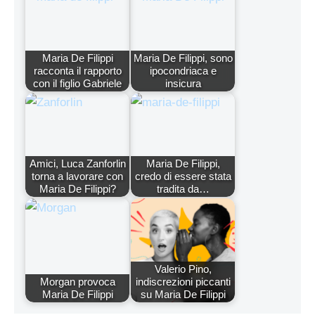
Maria De Filippi
Maria De Filippi, sono
racconta il rapporto
ipocondriaca e
con il figlio Gabriele
insicura
Amici, Luca Zanforlin
Maria De Filippi,
torna a lavorare con
credo di essere stata
Maria De Filippi?
tradita da…
Valerio Pino,
Morgan provoca
indiscrezioni piccanti
Maria De Filippi
su Maria De Filippi