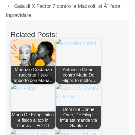
Gaia di X Factor 7 contro la Mazzoli, si Ã¨ fatta
ingravidare
Related Posts:
Maurizio Costanzo
Antonella Clerici
racconta il suo
contro Maria De
rapporto con Maria…
Filippi: Io molto…
Uomini e Donne
Maria De Filippi, bikini
Over, De Filippi
e fisico al top in
infuriata manda via
Corsica - FOTO
Gianluca