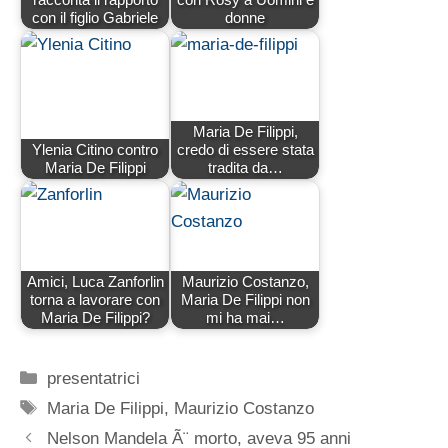
con il figlio Gabriele
donne
Maria De Filippi,
Ylenia Citino contro
credo di essere stata
Maria De Filippi
tradita da…
Amici, Luca Zanforlin
Maurizio Costanzo,
torna a lavorare con
Maria De Filippi non
Maria De Filippi?
mi ha mai…
Categorie
presentatrici
Tag
Maria De Filippi
,
Maurizio Costanzo
Nelson Mandela Ã¨ morto, aveva 95 anni