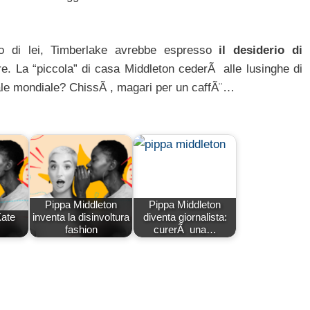
to di lei, Timberlake avrebbe espresso
il desiderio di
e. La “piccola” di casa Middleton cederÃ alle lusinghe di
cale mondiale? ChissÃ , magari per un caffÃ¨…
Pippa Middleton
Pippa Middleton
Kate
inventa la disinvoltura
diventa giornalista:
fashion
curerÃ una…