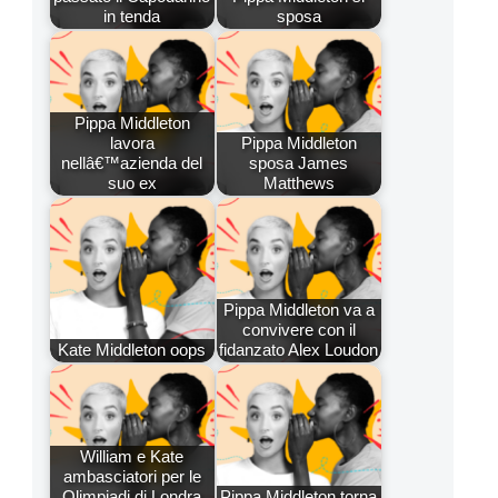
in tenda
sposa
Pippa Middleton
lavora
Pippa Middleton
nellâ€™azienda del
sposa James
suo ex
Matthews
Pippa Middleton va a
convivere con il
Kate Middleton oops
fidanzato Alex Loudon
William e Kate
ambasciatori per le
Olimpiadi di Londra
Pippa Middleton torna