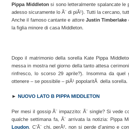
Pippa Middleton
si sono letteralmente spalancate le
adesso sicuramente lo Ã¨ di piÃ¹). Tutti la cercano, tut
Anche il famoso cantante e attore
Justin Timberlake
la figlia minore di casa Middleton.
Dopo il matrimonio della sorella Kate Pippa Middlet
messa in mostra nel giorno della tanto attesa cerimonia 
rinfresco, lo scorso 29 aprile?). Insomma da quel g
ottenere – se possibile – piÃ¹ popolaritÃ della sorella.
►
NUOVO LATO B PIPPA MIDDLETON
Per mesi il gossip Ã¨ impazzito: Ã¨ single? Si vede c
qualche settimana fa, Ã¨ arrivata la notizia: Pippa M
Loudon
. C’Ã¨ chi, perÃ², non si perde d’animo e con