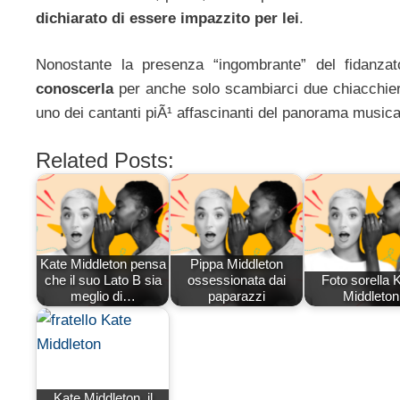
dichiarato di essere impazzito per lei
.
Nonostante la presenza “ingombrante” del fidanza
conoscerla
per anche solo scambiarci due chiacchier
uno dei cantanti piÃ¹ affascinanti del panorama musi
Related Posts:
Kate Middleton pensa
Pippa Middleton
che il suo Lato B sia
ossessionata dai
Foto sorella 
meglio di…
paparazzi
Middleton
Kate Middleton, il