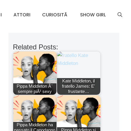
I
ATTORI
CURIOSITÃ
SHOW GIRL
Related Posts:
Kate Middleton, il
Pippa Middleton Ã¨
fratello James: E'
sempre piÃ¹ sexy
frustante…
Pippa Middleton ha
passato il Capodanno
Pippa Middleton si