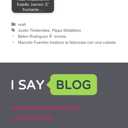
fratello James: E'
frustante…
Categorie
reali
Tag
Justin Timberlake
,
Pippa Middleton
Belen Rodriguez Ã¨ incinta
Marcelo Fuentes tradisce la fidanzata con una cubista
Dichiarazione sulla Privacy (UE)
Cookie Policy (UE)