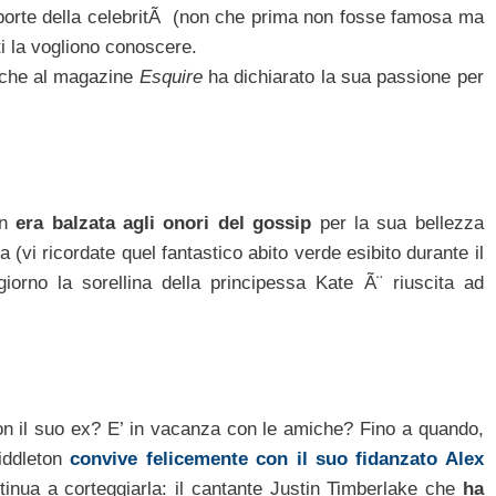
 porte della celebritÃ (non che prima non fosse famosa ma
ti la vogliono conoscere.
che al magazine
Esquire
ha dichiarato la sua passione per
on
era balzata agli onori del gossip
per la sua bellezza
(vi ricordate quel fantastico abito verde esibito durante il
iorno la sorellina della principessa Kate Ã¨ riuscita ad
on il suo ex? E’ in vacanza con le amiche? Fino a quando,
iddleton
convive felicemente con il suo fidanzato Alex
tinua a corteggiarla: il cantante Justin Timberlake che
ha