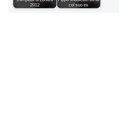
2012
col suo ex